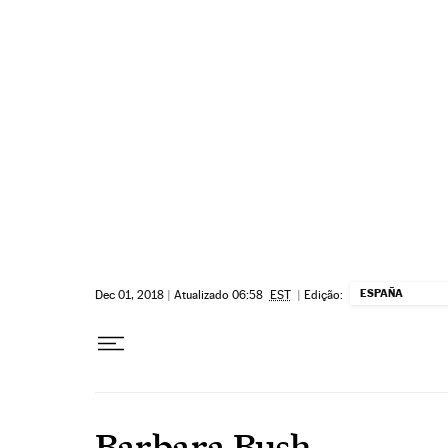
Pular para o conteúdo
ESPAÑA
Dec 01, 2018
|
Atualizado 06:58
EST
|
Edição:
Barbara Bush