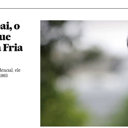
i, o
que
 Fria
encial, ele
1993