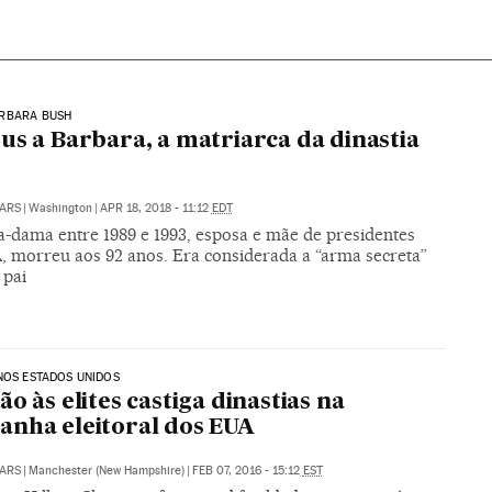
RBARA BUSH
us a Barbara, a matriarca da dinastia
ARS
|
Washington
|
APR 18, 2018 - 11:12
EDT
a-dama entre 1989 e 1993, esposa e mãe de presidentes
, morreu aos 92 anos. Era considerada a “arma secreta”
 pai
NOS ESTADOS UNIDOS
ão às elites castiga dinastias na
nha eleitoral dos EUA
ARS
|
Manchester (New Hampshire)
|
FEB 07, 2016 - 15:12
EST