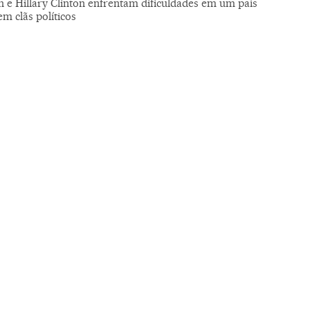
h e Hillary Clinton enfrentam dificuldades em um país
em clãs políticos