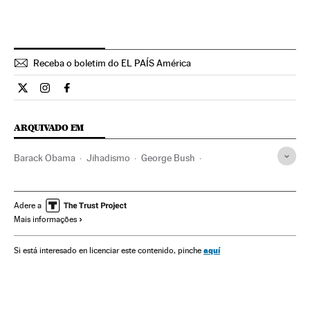
Receba o boletim do EL PAÍS América
Internacional El País Brasil en Twitter
Internacional El País Brasil en Instagram
Internacional El País Brasil en Facebook
ARQUIVADO EM
Barack Obama
Jihadismo
George Bush
terrorismo islâmico
Estados Unidos
Guerra
América do Norte
Conflitos
América
Terrorismo
Adere a
Mais informações
aquí
Si está interesado en licenciar este contenido, pinche