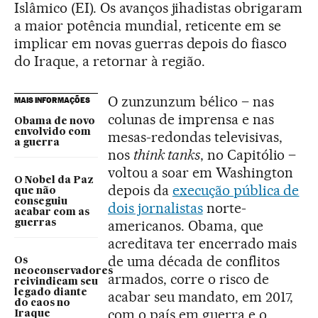
Islâmico (EI). Os avanços jihadistas obrigaram
a maior potência mundial, reticente em se
implicar em novas guerras depois do fiasco
do Iraque, a retornar à região.
O zunzunzum bélico – nas
MAIS INFORMAÇÕES
colunas de imprensa e nas
Obama de novo
envolvido com
mesas-redondas televisivas,
a guerra
nos
think tanks
, no Capitólio –
voltou a soar em Washington
O Nobel da Paz
depois da
execução pública de
que não
conseguiu
dois jornalistas
norte-
acabar com as
americanos. Obama, que
guerras
acreditava ter encerrado mais
de uma década de conflitos
Os
neoconservadores
armados, corre o risco de
reivindicam seu
legado diante
acabar seu mandato, em 2017,
do caos no
com o país em guerra e o
Iraque