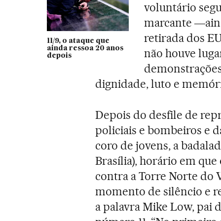
voluntário seg
marcante ―aind
retirada dos EU
11/9, o ataque que
ainda ressoa 20 anos
não houve luga
depois
demonstrações 
dignidade, luto e memóri
Depois do desfile de rep
policiais e bombeiros e 
coro de jovens, a badala
Brasília), horário em qu
contra a Torre Norte do 
momento de silêncio e r
a palavra Mike Low, pai 