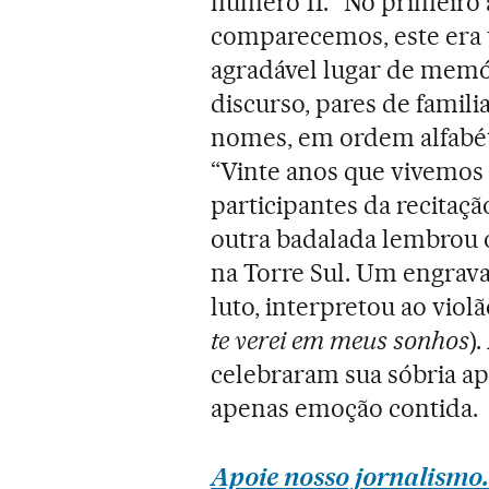
número 11. “No primeiro 
comparecemos, este era 
agradável lugar de memór
discurso, pares de famil
nomes, em ordem alfabéti
“Vinte anos que vivemos
participantes da recitaçã
outra badalada lembrou 
na Torre Sul. Um engrav
luto, interpretou ao viol
te verei em meus sonhos
)
celebraram sua sóbria ap
apenas emoção contida.
Apoie nosso jornalismo.