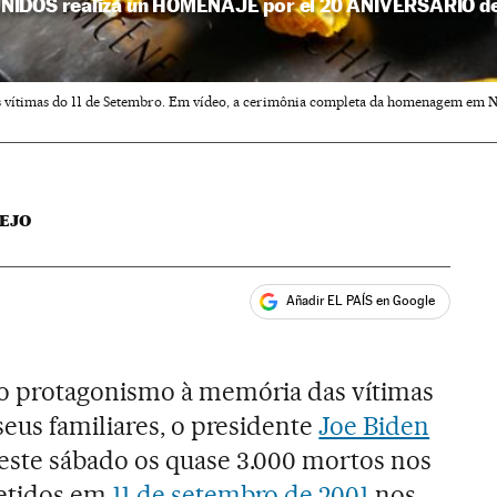
NIDOS realiza un HOMENAJE por el 20 ANIVERSARIO d
vítimas do 11 de Setembro. Em vídeo, a cerimônia completa da homenagem em Nov
EJO
Añadir EL PAÍS en Google
ales
o protagonismo à memória das vítimas
eus familiares, o presidente
Joe Biden
te sábado os quase 3.000 mortos nos
etidos em
11 de setembro de 2001
nos