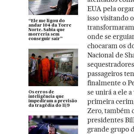
EUA pela organ
isso visitando o
“Ele me ligou do
transformaram 
andar 104 da Torre
Norte. Sabia que
morreria sem
onde se erguia
conseguir sair”
chocaram os do
Nacional de Sha
sequestradores
passageiros ten
finalmente o P
se unirá a ele 
Os erros de
inteligência que
primeira cerim
impediram a previsão
da tragédia do 11/9
Zero, também c
presidentes Bi
grande grupo d