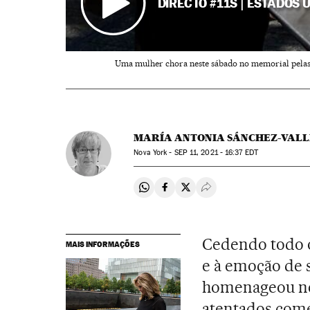
DIRECTO #11S | ESTADOS U
Uma mulher chora neste sábado no memorial pelas 
MARÍA ANTONIA SÁNCHEZ-VALL
Nova York -
SEP
11, 2021 - 16:37
EDT
Compartir en Whatsapp
Compartir en Facebook
Compartir en Twitter
Desplegar Redes Soci
Cedendo todo 
MAIS INFORMAÇÕES
e à emoção de s
homenageou nes
atentados com