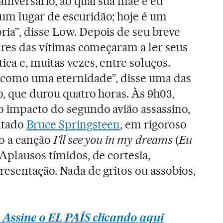
aniversário, ao qual sua mãe e eu
um lugar de escuridão; hoje é um
ia”, disse Low. Depois de seu breve
iares das vítimas começaram a ler seus
ca e, muitas vezes, entre soluços.
 como uma eternidade”, disse uma das
o, que durou quatro horas. Às 9h03,
o impacto do segundo avião assassino,
atado
Bruce Springsteen
, em rigoroso
ão a canção
I’ll see you in my dreams
(
Eu
. Aplausos tímidos, de cortesia,
resentação. Nada de gritos ou assobios,
 Assine o EL PAÍS clicando aqui