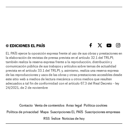
©
EDICIONES EL PAÍS
EL PAÍS BRASIL EN
EL PAÍS BRASI
EL PAÍS B
EL PA
EL PAÍS ejerce la oposición expresa frente al uso de sus obras y prestaciones en
la elaboración de revistas de prensa prevista en el artículo 32.1 del TRLPI;
también realiza la reserva expresa frente a la reproducción, distribución y
comunicación pública de sus trabajos y artículos sobre temas de actualidad
prevista en el artículo 33.1 del TRLPI; y, asimismo, realiza una reserva expresa
de las reproducciones y usos de las obras y otras prestaciones accesibles desde
este sitio web a medios de lectura mecánica u otros medios que resulten
adecuados a tal fin de conformidad con el artículo 67.3 del Real Decreto - ley
24/2021, de 2 de noviembre
Contacto
Venta de contenidos
Aviso legal
Política cookies
Política de privacidad
Mapa
Suscripciones EL PAÍS
Suscripciones empresas
RSS
Índice
Noticias de hoy