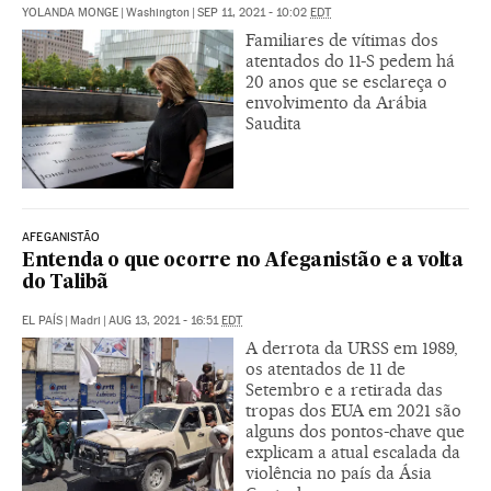
YOLANDA MONGE
|
Washington
|
SEP 11, 2021 - 10:02
EDT
Familiares de vítimas dos
atentados do 11-S pedem há
20 anos que se esclareça o
envolvimento da Arábia
Saudita
AFEGANISTÃO
Entenda o que ocorre no Afeganistão e a volta
do Talibã
EL PAÍS
|
Madri
|
AUG 13, 2021 - 16:51
EDT
A derrota da URSS em 1989,
os atentados de 11 de
Setembro e a retirada das
tropas dos EUA em 2021 são
alguns dos pontos-chave que
explicam a atual escalada da
violência no país da Ásia