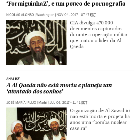
‘FormiguinhaZ’, e um pouco de pornografia
NICOLÁS ALONSO
|
Washington
|
NOV 04, 2017 - 07:47
EDT
CIA divulga 470.000
documentos capturados
durante a operação militar
que matou o líder da Al
Qaeda
ANÁLISE
A Al Qaeda não está morta e planeja um
‘atentado dos sonhos’
JOSÉ MARÍA IRUJO
|
Madri
|
JUL 06, 2017 - 11:41
EDT
Organização de Al Zawahiri
não está morta e projeta há
anos uma “bomba nuclear
caseira”