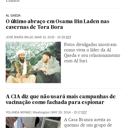
Unidos
AL QAEDA
O último abraço em Osama Bin Laden nas
cavernas de Tora Bora
JOSÉ MARÍA IRUJO
|
MAR 13, 2015 - 14:29
EDT
Fotos divulgadas mostram
como vivia o líder da Al
Qaeda e seu relacionamento
com Al Suri
A CIA diz que não usará mais campanhas de
vacinação como fachada para espionar
YOLANDA MONGE
|
Washington
|
MAY 20, 2014 - 15:17
EDT
A Casa Branca aceita as
queixas de um grupo de