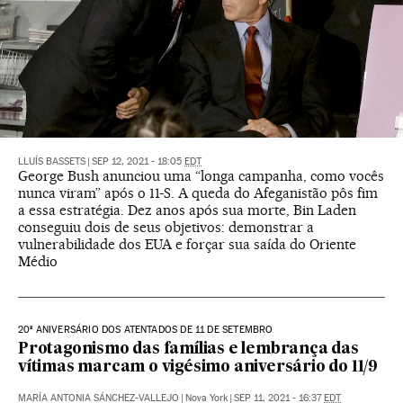
LLUÍS BASSETS
|
SEP 12, 2021 - 18:05
EDT
George Bush anunciou uma “longa campanha, como vocês
nunca viram” após o 11-S. A queda do Afeganistão pôs fim
a essa estratégia. Dez anos após sua morte, Bin Laden
conseguiu dois de seus objetivos: demonstrar a
vulnerabilidade dos EUA e forçar sua saída do Oriente
Médio
20º ANIVERSÁRIO DOS ATENTADOS DE 11 DE SETEMBRO
Protagonismo das famílias e lembrança das
vítimas marcam o vigésimo aniversário do 11/9
MARÍA ANTONIA SÁNCHEZ-VALLEJO
|
Nova York
|
SEP 11, 2021 - 16:37
EDT