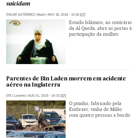
suicidam
ÓSCAR GUTIÉRREZ
|
Madri
|
NOV 18, 2015 - 13:36
EST
Estado Islâmico, ao contrário
da Al Qaeda, abre as portas à
participação da mulher
Parentes de Bin Laden morrem em acidente
aéreo na Inglaterra
EFE
|
Londres
|
AUG 01, 2015 - 14:31
EDT
O jatinho, fabricado pela
Embraer, vinha de Milão
com quatro pessoas a bordo