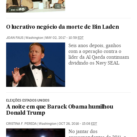
O lucrativo negócio da morte de Bin Laden
JOAN FAUS
|
Washington
|
MAY 02, 2017 - 10:59
EDT
Seis anos depois, ganhos
com a operação contra o
líder da Al Qaeda continuam
dividindo os Navy SEAL
ELEIÇÕES ESTADOS UNIDOS
A noite em que Barack Obama humilhou
Donald Trump
CRISTINA F. PEREDA
|
Washington
|
OCT 26, 2016 - 15:08
EDT
No jantar dos