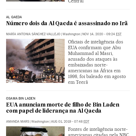
Central
AL QAEDA
Número dois da Al Qaeda é assassinado no Irã
MARÍA ANTONIA SÁNCHEZ-VALLEJO
|
Washington
|
NOV 14, 2020 - 09:24
EST
Oficiais de inteligência dos
EUA confirmam que Abu
Muhammad al Masri,
acusado dos ataques às
embaixadas norte-
americanas na África em
1998, foi baleado em agosto
em Teerã
OSAMA BIN LADEN
EUA anunciam morte de filho de Bin Laden
com papel de liderança na Al Qaeda
AMANDA MARS
|
Washington
|
AUG 01, 2019 - 07:48
EDT
Fontes de inteligência norte-
americanas citadas pela NBC