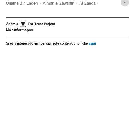
Osama Bin Laden
Aiman al Zawahiri
Al Qaeda
Estado Islâmico
terrorismo islâmico
Conflito Sunitas e Xiitas
Jihadismo
Islã
Adere a
Mais informações
Grupos terroristas
Terrorismo
Religião
aquí
Si está interesado en licenciar este contenido, pinche