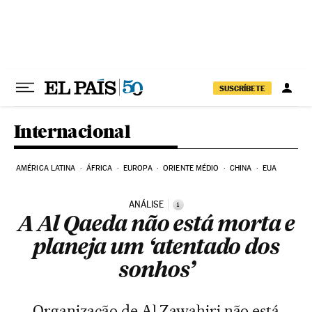
Pular para o conteúdo
SUSCRÍBETE
Internacional
AMÉRICA LATINA
ÁFRICA
EUROPA
ORIENTE MÉDIO
CHINA
EUA
ANÁLISE
i
A Al Qaeda não está morta e
planeja um ‘atentado dos
sonhos’
Organização de Al Zawahiri não está