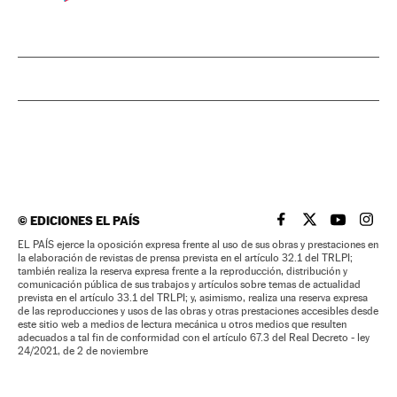
©
EDICIONES EL PAÍS
EL PAÍS BRASIL EN
EL PAÍS BRASI
EL PAÍS B
EL PA
EL PAÍS ejerce la oposición expresa frente al uso de sus obras y prestaciones en
la elaboración de revistas de prensa prevista en el artículo 32.1 del TRLPI;
también realiza la reserva expresa frente a la reproducción, distribución y
comunicación pública de sus trabajos y artículos sobre temas de actualidad
prevista en el artículo 33.1 del TRLPI; y, asimismo, realiza una reserva expresa
de las reproducciones y usos de las obras y otras prestaciones accesibles desde
este sitio web a medios de lectura mecánica u otros medios que resulten
adecuados a tal fin de conformidad con el artículo 67.3 del Real Decreto - ley
24/2021, de 2 de noviembre