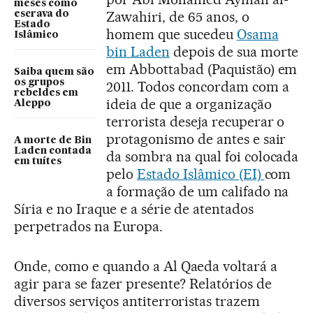
meses como
Zawahiri, de 65 anos, o
escrava do
Estado
homem que sucedeu
Osama
Islâmico
bin Laden
depois de sua morte
em Abbottabad (Paquistão) em
Saiba quem são
os grupos
2011. Todos concordam com a
rebeldes em
ideia de que a organização
Aleppo
terrorista deseja recuperar o
protagonismo de antes e sair
A morte de Bin
Laden contada
da sombra na qual foi colocada
em tuítes
pelo
Estado Islâmico (EI)
com
a formação de um califado na
Síria e no Iraque e a série de atentados
perpetrados na Europa.
Onde, como e quando a Al Qaeda voltará a
agir para se fazer presente? Relatórios de
diversos serviços antiterroristas trazem