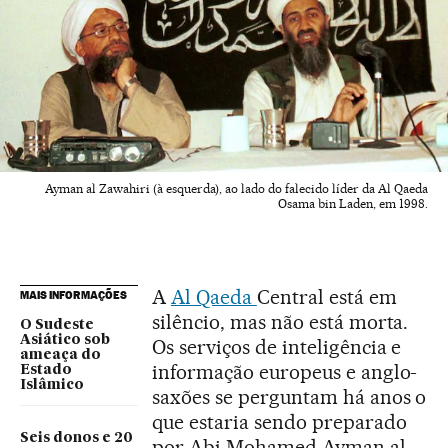
Ayman al Zawahiri (à esquerda), ao lado do falecido líder da Al Qaeda
Osama bin Laden, em 1998.
A
Al Qaeda
Central está em
MAIS INFORMAÇÕES
silêncio, mas não está morta.
O Sudeste
Asiático sob
Os serviços de inteligência e
ameaça do
informação europeus e anglo-
Estado
Islâmico
saxões se perguntam há anos o
que estaria sendo preparado
Seis donos e 20
por Abi Mohamed Ayman al-