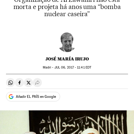
morta e projeta há anos uma “bomba
nuclear caseira”
JOSÉ MARÍA IRUJO
Madri -
JUL
06, 2017 - 11:41
EDT
Compartir en Whatsapp
Compartir en Facebook
Compartir en Twitter
Desplegar Redes Sociales
Añadir EL PAÍS en Google