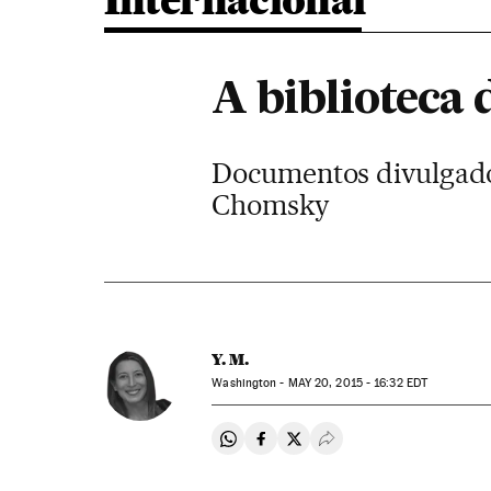
Internacional
A biblioteca
Documentos divulgado
Chomsky
Y. M.
Washington -
MAY
20, 2015 - 16:32
EDT
Compartir en Whatsapp
Compartir en Facebook
Compartir en Twitter
Desplegar Redes Soci