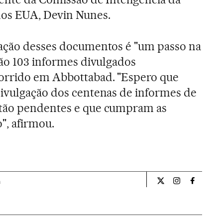
os EUA, Devin Nunes.
cação desses documentos é "um passo na
são 103 informes divulgados
orrido em Abbottabad. "Espero que
divulgação dos centenas de informes de
stão pendentes e que cumpram as
", afirmou.
a
Internacional El Pa
Internacional
Internac