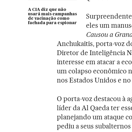
A CIA diz que não
usará mais campanhas
Surpreendentem
de vacinação como
fachada para espionar
eles um manusc
Causou a Grand
Anchukaitis, porta-voz d
Diretor de Inteligência N
interesse em atacar a e
um colapso econômico ne
nos Estados Unidos e no
O porta-voz destacou à a
líder da Al Qaeda ter esse
planejando um ataque con
pediu a seus subalterno