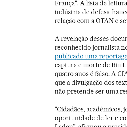
França". A lista de leitu
indústria de defesa franc
relação com a OTAN e seu
A revelação desses docu
reconhecido jornalista
publicado uma reporta
captura e morte de Bin 
quatro anos é falso. A C
que a divulgação dos tex
não pretende ser uma r
"Cidadãos, acadêmicos, jo
oportunidade de ler e 
Laden", afirmou o presid