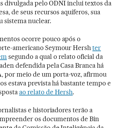
ras divulgada pelo ODNI inclui textos da
esa, de seus recursos aquíferos, sua
 sistema nuclear.
mentos ocorre pouco após o
 norte-americano Seymour Hersh
ter
gem
segundo a qual o relato oficial da
Laden defendida pela Casa Branca há
IA, por meio de um porta-voz, afirmou
tos estava prevista há bastante tempo e
esposta
ao relato de Hersh
.
rnalistas e historiadores terão a
compreender os documentos de Bin
ente da Comissão de Inteligência da