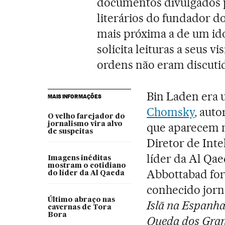
documentos divulgados 
literários do fundador do
mais próxima a de um id
solicita leituras a seus v
ordens não eram discutid
Bin Laden era 
MAIS INFORMAÇÕES
Chomsky
, auto
O velho farejador do
jornalismo vira alvo
que aparecem n
de suspeitas
Diretor de Inte
líder da Al Qa
Imagens inéditas
mostram o cotidiano
Abbottabad fo
do líder da Al Qaeda
conhecido jor
Último abraço nas
Islã na Espanh
cavernas de Tora
Bora
Queda dos Gran