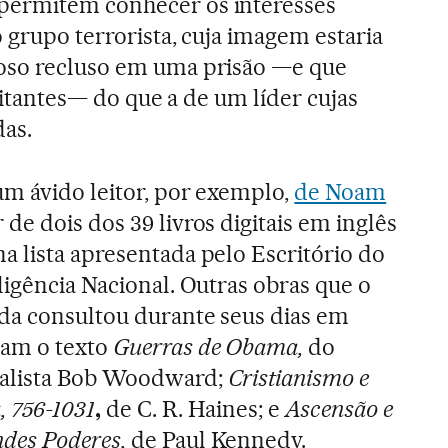
permitem conhecer os interesses
 grupo terrorista, cuja imagem estaria
oso recluso em uma prisão —e que
isitantes— do que a de um líder cujas
as.
um ávido leitor, por exemplo,
de Noam
r de dois dos 39 livros digitais em inglês
a lista apresentada pelo Escritório do
ligência Nacional. Outras obras que o
eda consultou durante seus dias em
ram o texto
Guerras de Obama,
do
nalista Bob Woodward;
Cristianismo e
a,
756-1031
,
de C. R. Haines; e
Ascensão e
des Poderes
,
de Paul Kennedy.