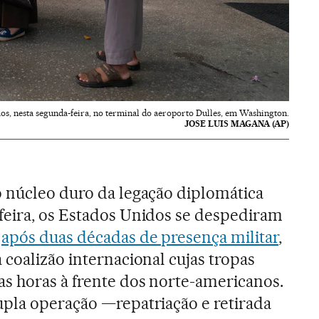
os, nesta segunda-feira, no terminal do aeroporto Dulles, em Washington.
JOSE LUIS MAGANA (AP)
o núcleo duro da legação diplomática
feira, os Estados Unidos se despediram
o
após duas décadas de presença militar
,
 coalizão internacional cujas tropas
s horas à frente dos norte-americanos.
upla operação —repatriação e retirada