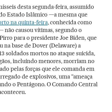
ísseis desta segunda-feira, assumido
al do Estado Islâmico —a mesma que
rto na quinta-feira
, conhecida como
s— não causou vítimas, segundo o
Pirro para o presidente Joe Biden, que
 na base de Dover (Delaware) a
13 soldados mortos no ataque suicida,
egãos, incluindo menores, morriam no
tado pelas forças que ele comanda em
arregado de explosivos, uma “ameaça
egundo o Pentágono. O Comando Central
aconteceu.