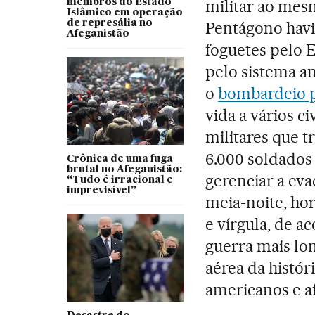
militar ao mes
membros do Estado
Islâmico em operação
de represália no
Pentágono havi
Afeganistão
foguetes pelo E
pelo sistema a
o
bombardeio p
vida a vários c
militares que 
6.000 soldados
Crônica de uma fuga
brutal no Afeganistão:
gerenciar a ev
“Tudo é irracional e
imprevisível”
meia-noite, hor
e vírgula, de a
guerra mais lo
aérea da histór
americanos e a