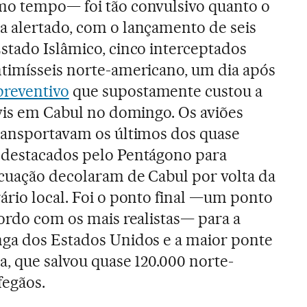
mo tempo— foi tão convulsivo quanto o
a alertado, com o lançamento de seis
stado Islâmico, cinco interceptados
ntimísseis norte-americano, um dia após
reventivo
que supostamente custou a
ivis em Cabul no domingo. Os aviões
transportavam os últimos dos quase
 destacados pelo Pentágono para
acuação decolaram de Cabul por volta da
ário local. Foi o ponto final —um ponto
cordo com os mais realistas— para a
nga dos Estados Unidos e a maior ponte
ia, que salvou quase 120.000 norte-
fegãos.