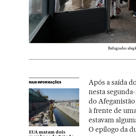
Refugiados afegã
Após a saída d
MAIS INFORMAÇÕES
nesta segunda-
do Afeganistã
à frente de uma
estavam alguma
O epílogo da d
EUA matam dois