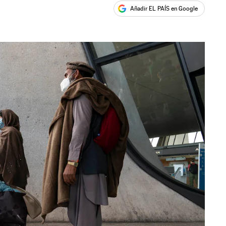
Añadir EL PAÍS en Google
ales