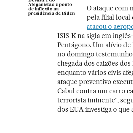
Desastre do
Afeganistão é ponto
O ataque com m
de inflexão na
presidência de Biden
pela filial loc
atacou o aeropo
ISIS-K na sigla em inglê
Pentágono. Um alívio de 
no domingo testemunhou
chegada dos caixões dos 
enquanto vários civis af
ataque preventivo execu
Cabul contra um carro c
terrorista iminente”, s
dos EUA investiga o que 