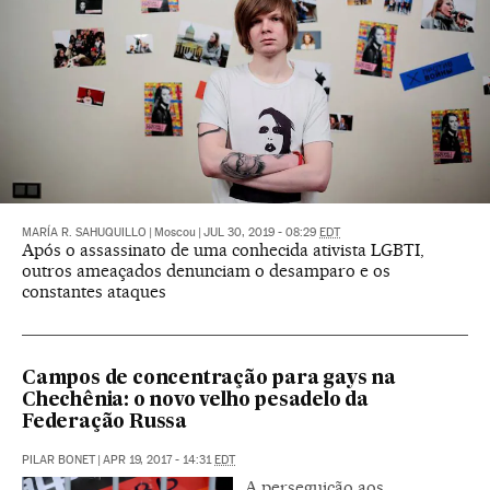
MARÍA R. SAHUQUILLO
|
Moscou
|
JUL 30, 2019 - 08:29
EDT
Após o assassinato de uma conhecida ativista LGBTI,
outros ameaçados denunciam o desamparo e os
constantes ataques
Campos de concentração para gays na
Chechênia: o novo velho pesadelo da
Federação Russa
PILAR BONET
|
APR 19, 2017 - 14:31
EDT
A perseguição aos