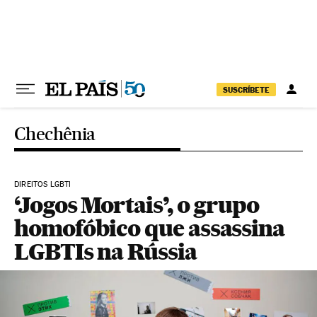
Pular para o conteúdo
SUSCRÍBETE
Chechênia
DIREITOS LGBTI
‘Jogos Mortais’, o grupo
homofóbico que assassina
LGBTIs na Rússia