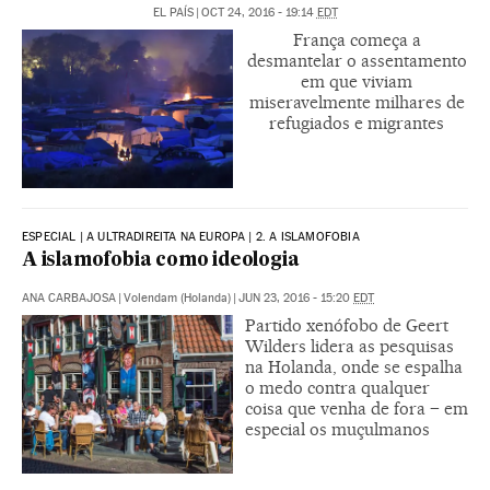
EL PAÍS
|
OCT 24, 2016 - 19:14
EDT
França começa a
desmantelar o assentamento
em que viviam
miseravelmente milhares de
refugiados e migrantes
ESPECIAL | A ULTRADIREITA NA EUROPA | 2. A ISLAMOFOBIA
A islamofobia como ideologia
ANA CARBAJOSA
|
Volendam (Holanda)
|
JUN 23, 2016 - 15:20
EDT
Partido xenófobo de Geert
Wilders lidera as pesquisas
na Holanda, onde se espalha
o medo contra qualquer
coisa que venha de fora – em
especial os muçulmanos