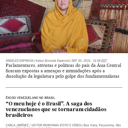
ÁNGELES ESPINOSA
|
Kabul (Enviada Especial)
|
SEP 20, 2021 - 11:48
EDT
Parlamentares, ativistas e políticas do país da Ásia Central
ficaram expostas a ameaças e intimidações após a
dissolução da legislatura pelo golpe dos fundamentalistas
ÊXODO VENEZUELANO NO BRASIL
“O meu hoje é o Brasil”. A saga dos
venezuelanos que se tornaram cidadãos
brasileiros
CARLA JIMÉNEZ
/
VICTOR MORIYAMA (FOTO E VÍDEO)
|
Boa Vista, Pacaraima, São