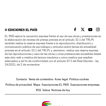
©
EDICIONES EL PAÍS
EL PAÍS BRASIL EN
EL PAÍS BRASI
EL PAÍS B
EL PA
EL PAÍS ejerce la oposición expresa frente al uso de sus obras y prestaciones en
la elaboración de revistas de prensa prevista en el artículo 32.1 del TRLPI;
también realiza la reserva expresa frente a la reproducción, distribución y
comunicación pública de sus trabajos y artículos sobre temas de actualidad
prevista en el artículo 33.1 del TRLPI; y, asimismo, realiza una reserva expresa
de las reproducciones y usos de las obras y otras prestaciones accesibles desde
este sitio web a medios de lectura mecánica u otros medios que resulten
adecuados a tal fin de conformidad con el artículo 67.3 del Real Decreto - ley
24/2021, de 2 de noviembre
Contacto
Venta de contenidos
Aviso legal
Política cookies
Política de privacidad
Mapa
Suscripciones EL PAÍS
Suscripciones empresas
RSS
Índice
Noticias de hoy