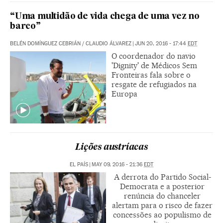
“Uma multidão de vida chega de uma vez no
barco”
BELÉN DOMÍNGUEZ CEBRIÁN
/
CLAUDIO ÁLVAREZ
|
JUN 20, 2016 - 17:44
EDT
O coordenador do navio
'Dignity' de Médicos Sem
Fronteiras fala sobre o
resgate de refugiados na
Europa
Lições austríacas
EL PAÍS
|
MAY 09, 2016 - 21:36
EDT
A derrota do Partido Social-
Democrata e a posterior
renúncia do chanceler
alertam para o risco de fazer
concessões ao populismo de