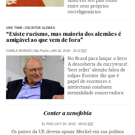
tanto em seu país como
entre seus próprios
correligionários
UWE TIMM | ESCRITOR ALEMÃO
“Existe racismo, mas maioria dos alemães é
amigável ao que vem de fora”
CAMILA MORAES
|
São Paulo
|
JAN 16, 2016 - 15:12
EST
No Brasil para lançar o livro
‘A descoberta da currywurst’,
'best seller' alemão falou de
culpas Escritor diz que é
papel de escritores e
intelectuais combater
mentalidade conservadora
Conter a xenofobia
EL PAÍS
|
OCT 20, 2015 - 19:04
EDT
Os países da UE devem apoiar Merkel em sua política