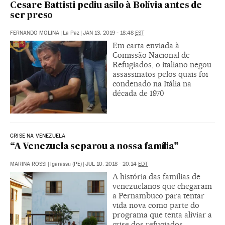
Cesare Battisti pediu asilo à Bolívia antes de
ser preso
FERNANDO MOLINA
|
La Paz
|
JAN 13, 2019 - 18:48
EST
Em carta enviada à
Comissão Nacional de
Refugiados, o italiano negou
assassinatos pelos quais foi
condenado na Itália na
década de 1970
CRISE NA VENEZUELA
“A Venezuela separou a nossa família”
MARINA ROSSI
|
Igarassu (PE)
|
JUL 10, 2018 - 20:14
EDT
A história das famílias de
venezuelanos que chegaram
a Pernambuco para tentar
vida nova como parte do
programa que tenta aliviar a
crise dos refugiados