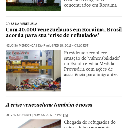
concentrados em Roraima
CRISE NA VENEZUELA
Com 40.000 venezuelanos em Roraima, Brasil
acorda para sua ‘crise de refugiados’
HELOÍSA MENDONÇA
|
São Paulo
|
FEB 18, 2018 - 03:10
EST
Presidente reconhece
situação de 'vulnerabilidade'
no Estado e edita Medida
Provisória com ações de
assistência para imigrantes
A crise venezuelana também é nossa
OLIVER STUENKEL
|
NOV 13, 2017 - 11:58
EST
Chegada de refugiados do
país vizinho representa