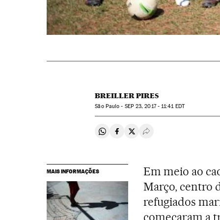
BREILLER PIRES
São Paulo -
SEP
23, 2017 - 11:41
EDT
Compartir en Whatsapp
Compartir en Facebook
Compartir en Twitter
Desplegar Redes Soci
Em meio ao cao
MAIS INFORMAÇÕES
Março, centro d
refugiados mar
começaram a tr