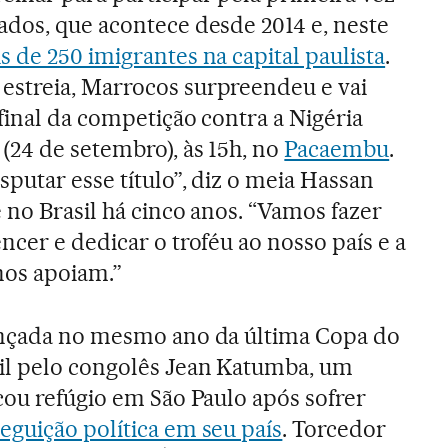
ados, que acontece desde 2014 e, neste
s de 250 imigrantes na capital paulista
.
streia, Marrocos surpreendeu e vai
final da competição contra a Nigéria
(24 de setembro), às 15h, no
Pacaembu
.
putar esse título”, diz o meia Hassan
 no Brasil há cinco anos. “Vamos fazer
ncer e dedicar o troféu ao nosso país e a
nos apoiam.”
ançada no mesmo ano da última Copa do
il pelo congolês Jean Katumba, um
cou refúgio em São Paulo após sofrer
eguição política em seu país
. Torcedor