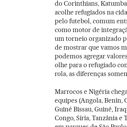
do Corinthians, Katumba
acolhe refugiados na cida
pelo futebol, comum entr
como motor de integraçã
um torneio organizado 
de mostrar que vamos mu
podemos agregar valores 
olhe para o refugiado co
rola, as diferenças somem
Marrocos e Nigéria chega
equipes (Angola, Benin,
Guiné Bissau, Guiné, Ira
Congo, Síria, Tanzânia e 
em parques de São Paulo