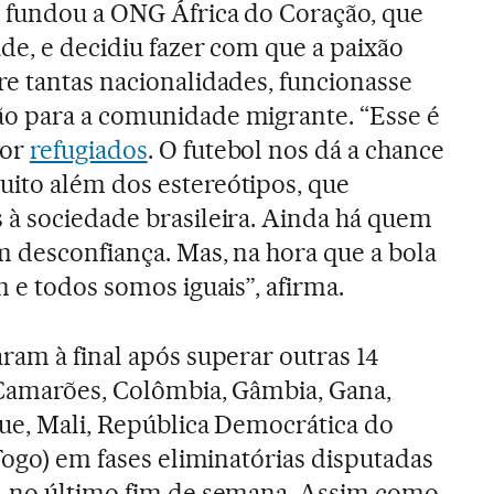
 fundou a ONG África do Coração, que
de, e decidiu fazer com que a paixão
e tantas nacionalidades, funcionasse
o para a comunidade migrante. “Esse é
por
refugiados
. O futebol nos dá a chance
ito além dos estereótipos, que
à sociedade brasileira. Ainda há quem
m desconfiança. Mas, na hora que a bola
 e todos somos iguais”, afirma.
ram à final após superar outras 14
 Camarões, Colômbia, Gâmbia, Gana,
que, Mali, República Democrática do
Togo) em fases eliminatórias disputadas
, no último fim de semana. Assim como