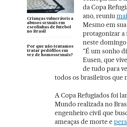
da Copa Refugi
ano, reuniu
mai
Crianças vulneráveis a
Mesmo em sua e
abusos sexuais em
escolinhas de futebol
no Brasil
protagonizar a 
neste domingo 
Por que não tentamos
“É um sonho dis
tratar pedófilos em
vez de homossexuais?
Eusen, que vive
de tudo para ve
todos os brasileiros que 
A Copa Refugiados foi l
Mundo realizada no Bras
engenheiro civil que bus
ameaças de morte e
pers