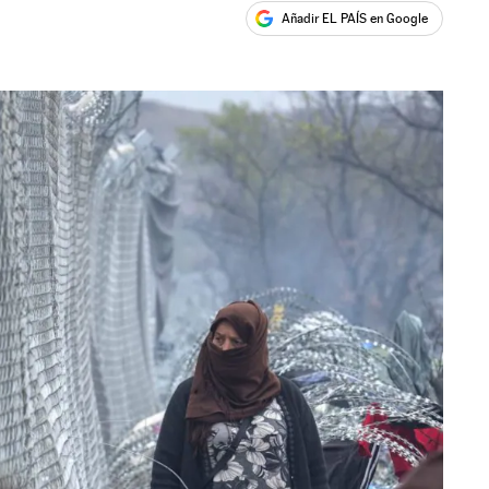
Añadir EL PAÍS en Google
ales