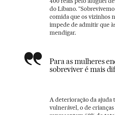
400 reais pelo aluguel d
do Líbano. “Sobrevivemos
comida que os vizinhos no
impede de admitir que às
mendigar.
Para as mulheres enc
sobreviver é mais dif
A deterioração da ajuda 
vulnerável, o de crianças