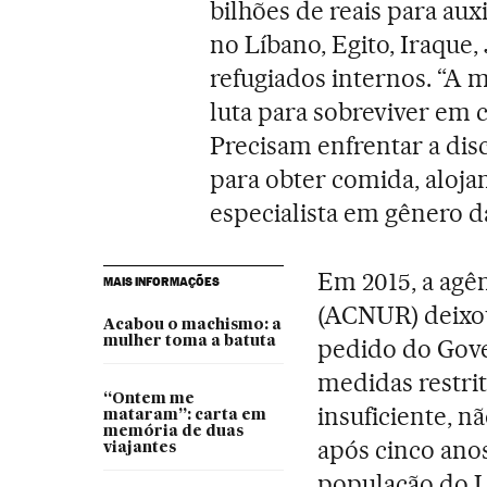
bilhões de reais para auxi
no Líbano, Egito, Iraque,
refugiados internos. “A m
luta para sobreviver em
Precisam enfrentar a di
para obter comida, aloja
especialista em gênero da
Em 2015, a agê
MAIS INFORMAÇÕES
(ACNUR) deixou 
Acabou o machismo: a
mulher toma a batuta
pedido do Gove
medidas restriti
“Ontem me
insuficiente, n
mataram”: carta em
memória de duas
após cinco ano
viajantes
população do L