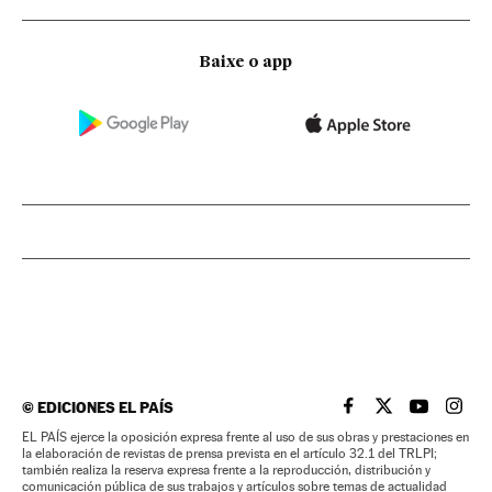
Baixe o app
©
EDICIONES EL PAÍS
EL PAÍS BRASIL EN
EL PAÍS BRASI
EL PAÍS B
EL PA
EL PAÍS ejerce la oposición expresa frente al uso de sus obras y prestaciones en
la elaboración de revistas de prensa prevista en el artículo 32.1 del TRLPI;
también realiza la reserva expresa frente a la reproducción, distribución y
comunicación pública de sus trabajos y artículos sobre temas de actualidad