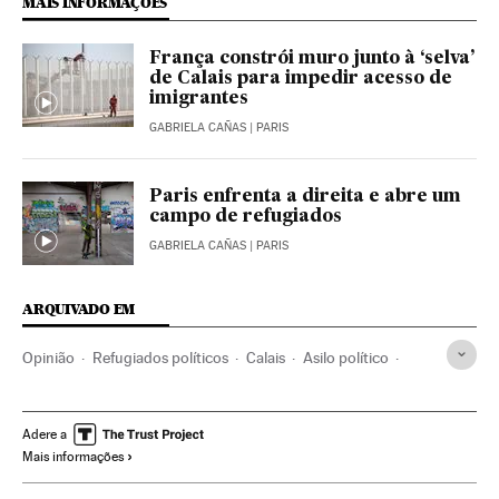
MAIS INFORMAÇÕES
França constrói muro junto à ‘selva’
de Calais para impedir acesso de
imigrantes
GABRIELA CAÑAS
| PARIS
Paris enfrenta a direita e abre um
campo de refugiados
GABRIELA CAÑAS
| PARIS
ARQUIVADO EM
Opinião
Refugiados políticos
Calais
Asilo político
França
Migração
Demografia
Europa
Adere a
Mais informações