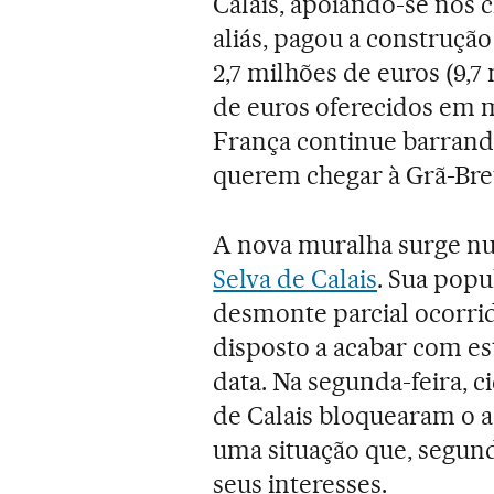
Calais, apoiando-se nos
aliás, pagou a construçã
2,7 milhões de euros (9,7
de euros oferecidos em 
França continue barrando
querem chegar à Grã-Bre
A nova muralha surge 
Selva de Calais
. Sua popu
desmonte parcial ocorri
disposto a acabar com e
data. Na segunda-feira, 
de Calais bloquearam o a
uma situação que, segund
seus interesses.