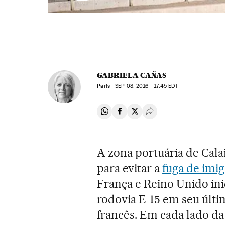
GABRIELA CAÑAS
Paris -
SEP
08, 2016 - 17:45
EDT
Compartir en Whatsapp
Compartir en Facebook
Compartir en Twitter
Desplegar Redes Soci
A zona portuária de Cala
para evitar a
fuga de imi
França e Reino Unido inic
rodovia E-15 em seu últi
francês. Em cada lado da