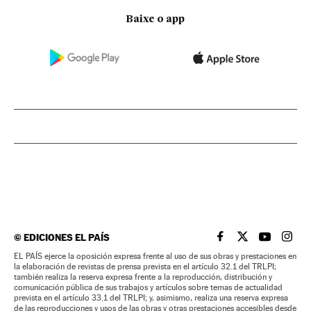
Baixe o app
©
EDICIONES EL PAÍS
EL PAÍS BRASIL EN
EL PAÍS BRASI
EL PAÍS B
EL PA
EL PAÍS ejerce la oposición expresa frente al uso de sus obras y prestaciones en
la elaboración de revistas de prensa prevista en el artículo 32.1 del TRLPI;
también realiza la reserva expresa frente a la reproducción, distribución y
comunicación pública de sus trabajos y artículos sobre temas de actualidad
prevista en el artículo 33.1 del TRLPI; y, asimismo, realiza una reserva expresa
de las reproducciones y usos de las obras y otras prestaciones accesibles desde