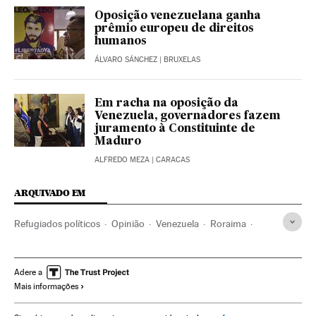
Oposição venezuelana ganha
prêmio europeu de direitos
humanos
ÁLVARO SÁNCHEZ
| BRUXELAS
Em racha na oposição da
Venezuela, governadores fazem
juramento à Constituinte de
Maduro
ALFREDO MEZA
| CARACAS
ARQUIVADO EM
Refugiados políticos
Opinião
Venezuela
Roraima
Asilo político
Imigração
Brasil
Migração
Conflitos políticos
América do Sul
América Latina
Adere a
Mais informações
Demografia
América
Política
Sociedade