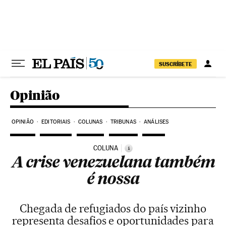
Pular para o conteúdo
SUSCRÍBETE
Opinião
OPINIÃO
EDITORIAIS
COLUNAS
TRIBUNAS
ANÁLISES
COLUNA
i
A crise venezuelana também
é nossa
Chegada de refugiados do país vizinho
representa desafios e oportunidades para