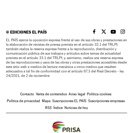
©
EDICIONES EL PAÍS
EL PAÍS BRASIL EN
EL PAÍS BRASI
EL PAÍS B
EL PA
EL PAÍS ejerce la oposición expresa frente al uso de sus obras y prestaciones en
la elaboración de revistas de prensa prevista en el artículo 32.1 del TRLPI;
también realiza la reserva expresa frente a la reproducción, distribución y
comunicación pública de sus trabajos y artículos sobre temas de actualidad
prevista en el artículo 33.1 del TRLPI; y, asimismo, realiza una reserva expresa
de las reproducciones y usos de las obras y otras prestaciones accesibles desde
este sitio web a medios de lectura mecánica u otros medios que resulten
adecuados a tal fin de conformidad con el artículo 67.3 del Real Decreto - ley
24/2021, de 2 de noviembre
Contacto
Venta de contenidos
Aviso legal
Política cookies
Política de privacidad
Mapa
Suscripciones EL PAÍS
Suscripciones empresas
RSS
Índice
Noticias de hoy