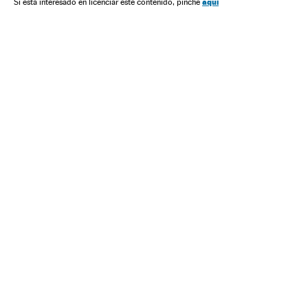
Nicolás Maduro
aquí
Si está interesado en licenciar este contenido, pinche