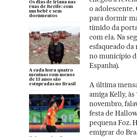
Os dias de Iriana nas
o adolescente. 
ruas de Recife: com
um bebê e sem
documentos
para dormir ma
tímido da porta
com ela. Na seg
esfaqueado da 
no município de
Espanha).
A cada hora quatro
meninas com menos
de 13 anos são
A última mens
estupradas no Brasil
amiga Kelly, às
novembro, fala
festa de Hallo
pequena Foz. H
emigrar do Brasi