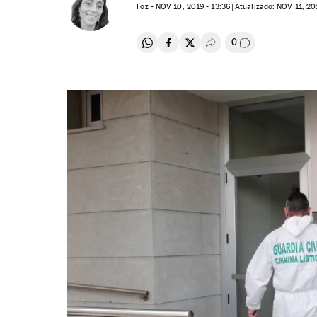
Foz -
NOV
10, 2019 - 13:36
atualizado:
NOV
11, 20
0
Compartir en Whatsapp
Compartir en Facebook
Compartir en Twitter
Desplegar Redes Soci
Comentários