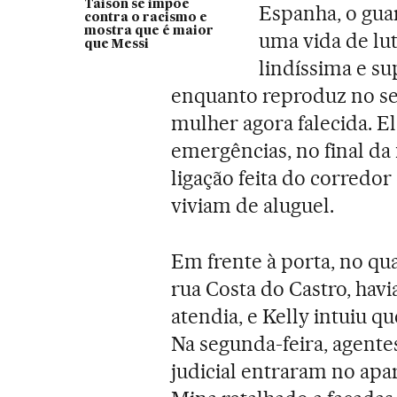
Taison se impõe
Espanha, o gu
contra o racismo e
mostra que é maior
uma vida de lut
que Messi
lindíssima e su
enquanto reproduz no se
mulher agora falecida. E
emergências, no final d
ligação feita do corredo
viviam de aluguel.
Em frente à porta, no qua
rua Costa do Castro, hav
atendia, e Kelly intuiu qu
Na segunda-feira, agent
judicial entraram no ap