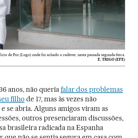
fício de Foz (Lugo) onde foi achado o cadáver, nesta passada segunda-feira.
E. TRIGO (EFE)
36 anos, não queria
falar dos problemas
eu filho
de 17, mas às vezes não
e se abria. Alguns amigos viram as
essões, outros presenciaram discussões,
sa brasileira radicada na Espanha
ar que não se sentia segura em casa com