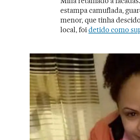
Mina retalhado a facada
estampa camuflada, guar
menor, que tinha descid
local, foi
detido como su