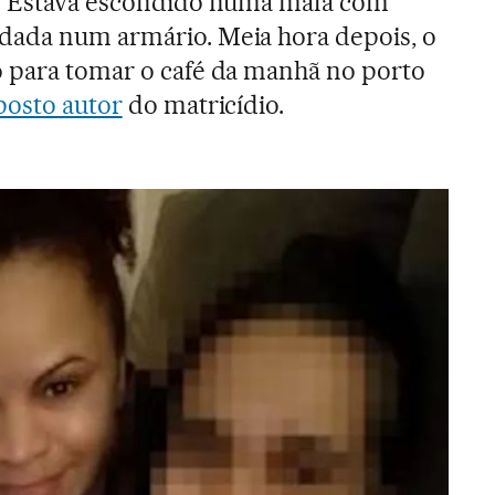
s. Estava escondido numa mala com
dada num armário. Meia hora depois, o
o para tomar o café da manhã no porto
posto autor
do matricídio.