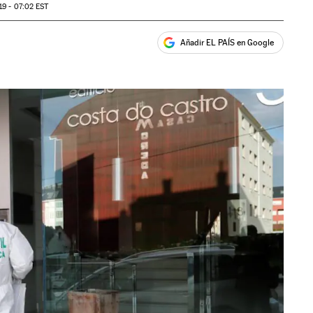
19 - 07:02
EST
Añadir EL PAÍS en Google
ales