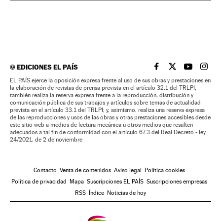
©
EDICIONES EL PAÍS
EL PAÍS BRASIL EN
EL PAÍS BRASI
EL PAÍS B
EL PA
EL PAÍS ejerce la oposición expresa frente al uso de sus obras y prestaciones en
la elaboración de revistas de prensa prevista en el artículo 32.1 del TRLPI;
también realiza la reserva expresa frente a la reproducción, distribución y
comunicación pública de sus trabajos y artículos sobre temas de actualidad
prevista en el artículo 33.1 del TRLPI; y, asimismo, realiza una reserva expresa
de las reproducciones y usos de las obras y otras prestaciones accesibles desde
este sitio web a medios de lectura mecánica u otros medios que resulten
adecuados a tal fin de conformidad con el artículo 67.3 del Real Decreto - ley
24/2021, de 2 de noviembre
Contacto
Venta de contenidos
Aviso legal
Política cookies
Política de privacidad
Mapa
Suscripciones EL PAÍS
Suscripciones empresas
RSS
Índice
Noticias de hoy