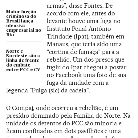
armas”, disse Fontes. De
acordo com ele, antes do
Maior facção
criminosa do
levante houve uma fuga no
Brasil lança
ofensiva
Instituto Penal Antônio
empresarial no
Trindade (Ipat), também em
Rio
Manaus, que teria sido uma
"cortina de fumaça" para a
Norte e
Nordeste são a
rebelião. Um dos presos que
linha de frente
do embate
fugiu do Ipat chegou a postar
entre PCC e CV
no Facebook uma foto de sua
fuga da unidade com a
legenda "Fulga (sic) da cadeia".
O Compaj, onde ocorreu a rebelião, é um
presídio dominado pela Família do Norte. Na
unidade os detentos do PCC são minoria e
ficam confinados em dois pavilhões e uma