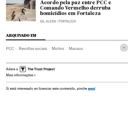
Acordo pela paz entre PCC e
Comando Vermelho derruba
homicídios em Fortaleza
GIL ALESSI
| FORTALEZA
ARQUIVADO EM
PCC
Revoltas sociais
Motins
Manaus
Estado do Amazonas
Segurança penitenciária
Prisões
Mal-estar social
Crime organizado
Adere a
Mais informações
Centros penitenciários
Brasil
Conflitos políticos
Delinquência
Regime penitenciário
América do Sul
aquí
Si está interesado en licenciar este contenido, pinche
América Latina
América
Justiça
Problemas sociais
Política
Sociedade