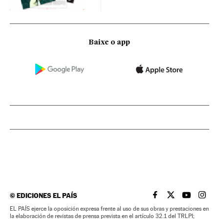
Baixe o app
©
EDICIONES EL PAÍS
EL PAÍS BRASIL EN
EL PAÍS BRASI
EL PAÍS B
EL PA
EL PAÍS ejerce la oposición expresa frente al uso de sus obras y prestaciones en
la elaboración de revistas de prensa prevista en el artículo 32.1 del TRLPI;