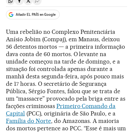
Compartir en Whatsapp
Compartir en Facebook
Compartir en Twitter
Desplegar Redes Sociales
Añadir EL PAÍS en Google
Uma rebelião no Complexo Penitenciária
Anísio Jobim (Compaj), em Manaus, deixou
56 detentos mortos — a primeira informação
dava conta de 60 mortos. O levante na
unidade começou na tarde de domingo, e a
situação foi controlada apenas durante a
manhã desta segunda-feira, após pouco mais
de 17 horas. O secretário de Segurança
Pública, Sérgio Fontes, falou que se trata de
um “massacre” provocado pela briga entre as
facções criminosas
Primeiro Comando da
Capital
(PCC), originária de São Paulo, e a
Família do Norte
, do Amazonas. A maioria
dos mortos pertence ao PCC. “Esse é mais um