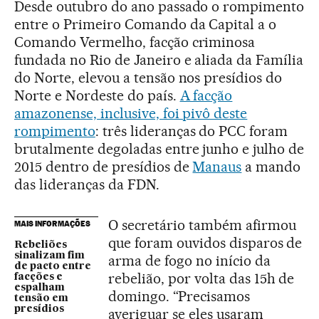
Desde outubro do ano passado o rompimento
entre o Primeiro Comando da Capital a o
Comando Vermelho, facção criminosa
fundada no Rio de Janeiro e aliada da Família
do Norte, elevou a tensão nos presídios do
Norte e Nordeste do país.
A facção
amazonense, inclusive, foi pivô deste
rompimento
: três lideranças do PCC foram
brutalmente degoladas entre junho e julho de
2015 dentro de presídios de
Manaus
a mando
das lideranças da FDN.
O secretário também afirmou
MAIS INFORMAÇÕES
que foram ouvidos disparos de
Rebeliões
sinalizam fim
arma de fogo no início da
de pacto entre
rebelião, por volta das 15h de
facções e
espalham
domingo. “Precisamos
tensão em
presídios
averiguar se eles usaram