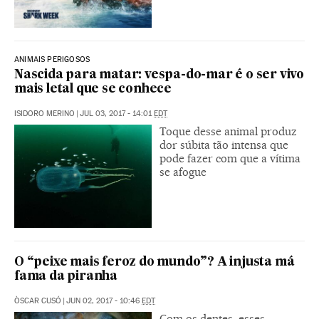
ANIMAIS PERIGOSOS
Nascida para matar: vespa-do-mar é o ser vivo
mais letal que se conhece
ISIDORO MERINO
|
JUL 03, 2017 - 14:01
EDT
Toque desse animal produz
dor súbita tão intensa que
pode fazer com que a vítima
se afogue
O “peixe mais feroz do mundo”? A injusta má
fama da piranha
ÒSCAR CUSÓ
|
JUN 02, 2017 - 10:46
EDT
Com os dentes, esses