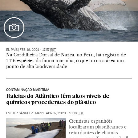
EL PAÍS
|
FEB 16, 2021 - 17:57
EST
Na Cordilheira Dorsal de Nazca, no Peru, há registro de
1.116 espécies da fauna marinha, o que torna a área um
ponto de alta biodiversidade
CONTAMINAÇÃO MARÍTIMA
Baleias do Atlântico têm altos níveis de
químicos procedentes do plástico
ESTHER SÁNCHEZ
|
Madri
|
APR 17, 2020 - 16:18
EDT
Cientistas espanhóis
localizaram plastificantes e
retardantes de chamas