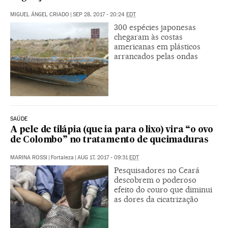
MIGUEL ÁNGEL CRIADO
|
SEP 28, 2017 - 20:24
EDT
300 espécies japonesas
chegaram às costas
americanas em plásticos
arrancados pelas ondas
SAÚDE
A pele de tilápia (que ia para o lixo) vira “o ovo
de Colombo” no tratamento de queimaduras
MARINA ROSSI
|
Fortaleza
|
AUG 17, 2017 - 09:31
EDT
Pesquisadores no Ceará
descobrem o poderoso
efeito do couro que diminui
as dores da cicatrização