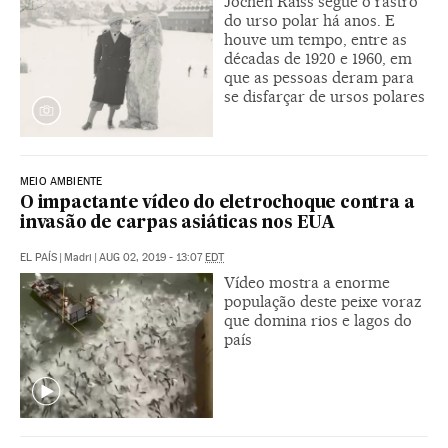
Jochen Raiss segue o rastro
do urso polar há anos. E
houve um tempo, entre as
décadas de 1920 e 1960, em
que as pessoas deram para
se disfarçar de ursos polares
MEIO AMBIENTE
O impactante vídeo do eletrochoque contra a
invasão de carpas asiáticas nos EUA
EL PAÍS
|
Madri
|
AUG 02, 2019 - 13:07
EDT
Vídeo mostra a enorme
população deste peixe voraz
que domina rios e lagos do
país