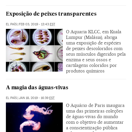
Exposição de peixes transparentes
EL PAÍS
|
FEB 03, 2019 - 13:43
EST
O Aquaria KLCC, em Kuala
Lumpur (Malásia), abriga
uma exposição de espécies
de peixes descoloridos com
seus músculos digeridos pela
enzima e seus ossos e
cartilagens coloridos por
produtos químicos
A magia das águas-vivas
EL PAÍS
|
JAN 18, 2019 - 16:39
EST
O Aquário de Paris inaugura
uma das primeiras coleções
de águas-vivas do mundo
com o objetivo de aumentar
a conscientização pública