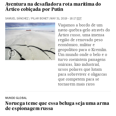
Aventura na desafiadora rota marítima do
Ártico cobiçada por Putin
SAMUEL SÁNCHEZ
/
PILAR BONET
|
MAY 31, 2019 - 18:17
EDT
Viajamos a bordo de um
navio quebra-gelo através do
Ártico russo, uma imensa
região de renovado peso
econômico, militar e
geopolítico para o Kremlin.
Um mundo onde o belo e o
turvo coexistem paisagens
oníricas, lixo industrial,
ursos polares que lutam
para sobreviver e oligarcas
que competem para se
tornarem mais ricos
MUNDO GLOBAL
Noruega teme que essa beluga seja uma arma
de espionagem russa