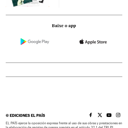
Baixe o app
©
EDICIONES EL PAÍS
EL PAÍS BRASIL EN
EL PAÍS BRASI
EL PAÍS B
EL PA
EL PAÍS ejerce la oposición expresa frente al uso de sus obras y prestaciones en
la elaboración de revistas de prensa prevista en el artículo 32.1 del TRLPI;