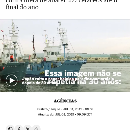
com a meta de abater 227 cetáceos até o
final do ano
Japão volta a caçar baleias para fins comerciais
depois de 30 anos
AGÊNCIAS
Kushiro / Tòquio -
JUL
01, 2019 - 08:58
atualizado:
JUL
01, 2019 - 09:09
EDT