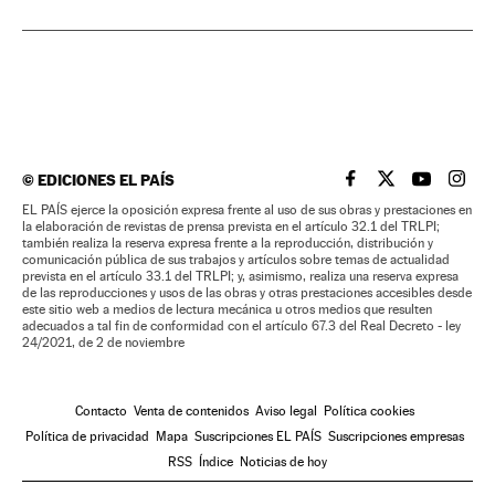
©
EDICIONES EL PAÍS
EL PAÍS BRASIL EN
EL PAÍS BRASI
EL PAÍS B
EL PA
EL PAÍS ejerce la oposición expresa frente al uso de sus obras y prestaciones en
la elaboración de revistas de prensa prevista en el artículo 32.1 del TRLPI;
también realiza la reserva expresa frente a la reproducción, distribución y
comunicación pública de sus trabajos y artículos sobre temas de actualidad
prevista en el artículo 33.1 del TRLPI; y, asimismo, realiza una reserva expresa
de las reproducciones y usos de las obras y otras prestaciones accesibles desde
este sitio web a medios de lectura mecánica u otros medios que resulten
adecuados a tal fin de conformidad con el artículo 67.3 del Real Decreto - ley
24/2021, de 2 de noviembre
Contacto
Venta de contenidos
Aviso legal
Política cookies
Política de privacidad
Mapa
Suscripciones EL PAÍS
Suscripciones empresas
RSS
Índice
Noticias de hoy