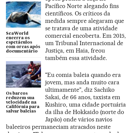
Pacífico Norte alegando fins
científicos. Os críticos da
medida sempre alegaram que
se tratava de uma atividade
SeaWorld
comercial encoberta. Em 2015,
encerra os
um Tribunal Internacional de
espetáculos
com orcas após
Justiça, em Haia, freou
documentário
também essa atividade.
"Eu comia baleia quando era
jovem, mas anda muito cara
ultimamente", diz Sachiko
Os barcos
Sakai, de 66 anos, taxista em
reduzem sua
velocidade na
Kushiro, uma cidade portuária
Califórnia para
da ilha de Hokkaido (norte do
salvar baleias
Japão) onde vários navios
baleeiros permaneciam atracados neste