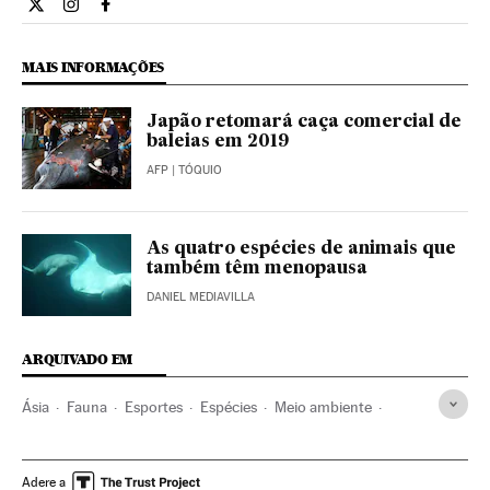
Internacional El País Brasil en Twitter
Internacional El País Brasil en Instagram
Internacional El País Brasil en Facebook
MAIS INFORMAÇÕES
Japão retomará caça comercial de
baleias em 2019
AFP
| TÓQUIO
As quatro espécies de animais que
também têm menopausa
DANIEL MEDIAVILLA
ARQUIVADO EM
Ásia
Fauna
Esportes
Espécies
Meio ambiente
Baleias
Mamíferos marinhos
Caça
Japão
Espécies aquáticas
Mamíferos
Ásia oriental
Animais
Adere a