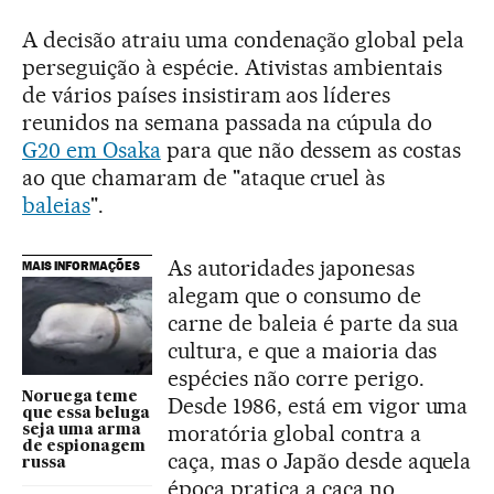
A decisão atraiu uma condenação global pela
perseguição à espécie. Ativistas ambientais
de vários países insistiram aos líderes
reunidos na semana passada na cúpula do
G20 em Osaka
para que não dessem as costas
ao que chamaram de "ataque cruel às
baleias
".
As autoridades japonesas
MAIS INFORMAÇÕES
alegam que o consumo de
carne de baleia é parte da sua
cultura, e que a maioria das
espécies não corre perigo.
Noruega teme
Desde 1986, está em vigor uma
que essa beluga
moratória global contra a
seja uma arma
de espionagem
caça, mas o Japão desde aquela
russa
época pratica a caça no