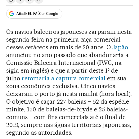
Compartir en Whatsapp
Compartir en Facebook
Compartir en Twitter
Desplegar Redes Sociales
Añadir EL PAÍS en Google
Os navios baleeiros japoneses zarparam nesta
segunda-feira na primeira caça comercial
desses cetáceos em mais de 30 anos. O
Japão
anunciou no ano passado que abandonaria a
Comissão Baleeira Internacional (IWC, na
sigla em inglês) e que a partir deste 1º de
julho
retomaria a captura comercial
em sua
zona econômica exclusiva. Cinco navios
deixaram o porto já nesta manhã (hora local).
O objetivo é caçar 227 baleias – 52 da espécie
minke, 150 de baleias-de-bryde e 25 baleias-
comuns – com fins comerciais até o final de
2019, sempre nas águas territoriais japonesas,
segundo as autoridades.