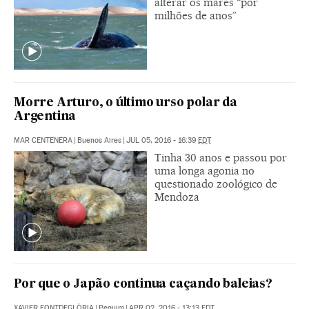
alterar os mares “por
milhões de anos”
Morre Arturo, o último urso polar da
Argentina
MAR CENTENERA
|
Buenos Aires
|
JUL 05, 2016 - 16:39
EDT
Tinha 30 anos e passou por
uma longa agonia no
questionado zoológico de
Mendoza
Por que o Japão continua caçando baleias?
XAVIER FONTDEGLÒRIA
|
Pequim
|
APR 02, 2016 - 13:13
EDT