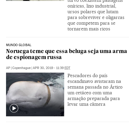
turvo coexistem paisagens
oníricas, lixo industrial,
ursos polares que lutam
para sobreviver e oligarcas
que competem para se
tornarem mais ricos
MUNDO GLOBAL
Noruega teme que essa beluga seja uma arma
de espionagem russa
AP
|
Copenhague
|
APR 30, 2019 - 11:39
EDT
Pescadores do país
escandinavo avistaram na
semana passada no Ártico
um cetáceo com uma
armação preparada para
levar uma câmera