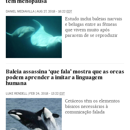
têm menopausa
DANIEL MEDIAVILLA
|
AUG 27, 2018 - 16:22
EDT
Estudo inclui baleias narvais
e belugas entre as fêmeas
que vivem muito após
pararem de se reproduzir
Baleia assassina ‘que fala’ mostra que as orcas
podem aprender a imitar a linguagem
humana
LUKE RENDELL
|
FEB 24, 2018 - 13:22
EST
Cetáceos têm os elementos
básicos necessários à
comunicação falada