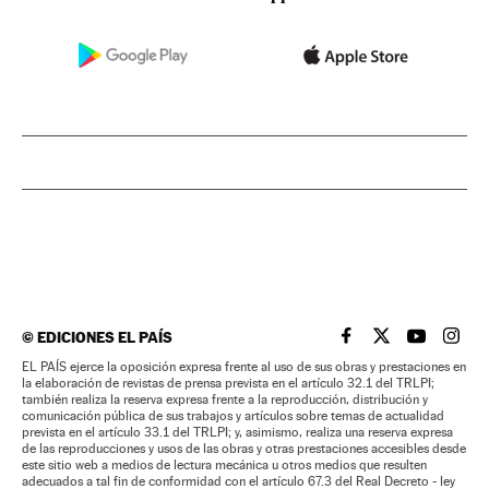
©
EDICIONES EL PAÍS
EL PAÍS BRASIL EN
EL PAÍS BRASI
EL PAÍS B
EL PA
EL PAÍS ejerce la oposición expresa frente al uso de sus obras y prestaciones en
la elaboración de revistas de prensa prevista en el artículo 32.1 del TRLPI;
también realiza la reserva expresa frente a la reproducción, distribución y
comunicación pública de sus trabajos y artículos sobre temas de actualidad
prevista en el artículo 33.1 del TRLPI; y, asimismo, realiza una reserva expresa
de las reproducciones y usos de las obras y otras prestaciones accesibles desde
este sitio web a medios de lectura mecánica u otros medios que resulten
adecuados a tal fin de conformidad con el artículo 67.3 del Real Decreto - ley