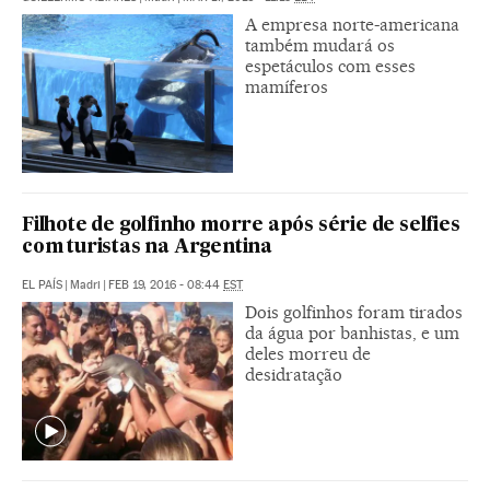
A empresa norte-americana
também mudará os
espetáculos com esses
mamíferos
Filhote de golfinho morre após série de selfies
com turistas na Argentina
EL PAÍS
|
Madri
|
FEB 19, 2016 - 08:44
EST
Dois golfinhos foram tirados
da água por banhistas, e um
deles morreu de
desidratação