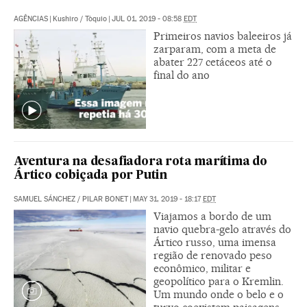
AGÊNCIAS
|
Kushiro / Tòquio
|
JUL 01, 2019 - 08:58
EDT
Primeiros navios baleeiros já
zarparam, com a meta de
abater 227 cetáceos até o
final do ano
Aventura na desafiadora rota marítima do
Ártico cobiçada por Putin
SAMUEL SÁNCHEZ
/
PILAR BONET
|
MAY 31, 2019 - 18:17
EDT
Viajamos a bordo de um
navio quebra-gelo através do
Ártico russo, uma imensa
região de renovado peso
econômico, militar e
geopolítico para o Kremlin.
Um mundo onde o belo e o