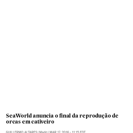
SeaWorld anuncia o final da reprodução de
orcas em cativeiro
GUILLERMO ALTARES
|
Madri
|
MAR 17, 2016 - 11:15
EDT