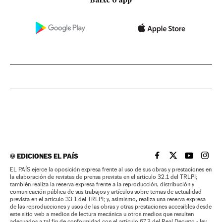
Baixe o app
©
EDICIONES EL PAÍS
EL PAÍS BRASIL EN
EL PAÍS BRASI
EL PAÍS B
EL PA
EL PAÍS ejerce la oposición expresa frente al uso de sus obras y prestaciones en
la elaboración de revistas de prensa prevista en el artículo 32.1 del TRLPI;
también realiza la reserva expresa frente a la reproducción, distribución y
comunicación pública de sus trabajos y artículos sobre temas de actualidad
prevista en el artículo 33.1 del TRLPI; y, asimismo, realiza una reserva expresa
de las reproducciones y usos de las obras y otras prestaciones accesibles desde
este sitio web a medios de lectura mecánica u otros medios que resulten
adecuados a tal fin de conformidad con el artículo 67.3 del Real Decreto - ley