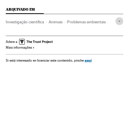
ARQUIVADO EM
Investigação científica
Animais
Problemas ambientais
Proteção ambiental
Fauna
Espécies
Meio ambiente
Ciência
Baleias
Mamíferos marinhos
Perigo extinção
Adere a
Mais informações
Extinção espécies
Pesca
Espécies aquáticas
Mamíferos
Mudança climática
Proteção animais
aquí
Si está interesado en licenciar este contenido, pinche