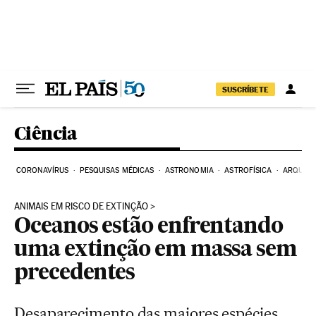
Pular para o conteúdo
SUSCRÍBETE
Ciência
CORONAVÍRUS
PESQUISAS MÉDICAS
ASTRONOMIA
ASTROFÍSICA
ARQUEO
ANIMAIS EM RISCO DE EXTINÇÃO
Oceanos estão enfrentando
uma extinção em massa sem
precedentes
Desaparecimento das maiores espécies