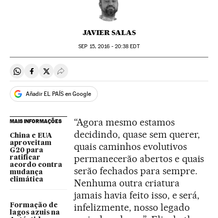
JAVIER SALAS
SEP
15, 2016 - 20:38
EDT
Compartir en Whatsapp
Compartir en Facebook
Compartir en Twitter
Desplegar Redes Sociales
Añadir EL PAÍS en Google
“Agora mesmo estamos
MAIS INFORMAÇÕES
decidindo, quase sem querer,
China e EUA
aproveitam
quais caminhos evolutivos
G20 para
permanecerão abertos e quais
ratificar
acordo contra
serão fechados para sempre.
mudança
climática
Nenhuma outra criatura
jamais havia feito isso, e será,
infelizmente, nosso legado
Formação de
lagos azuis na