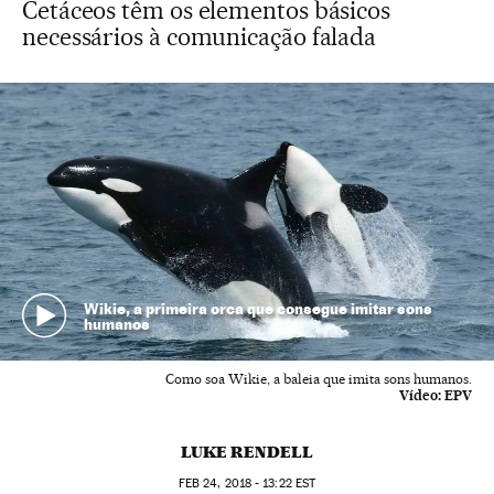
Cetáceos têm os elementos básicos
necessários à comunicação falada
Wikie, a primeira orca que consegue imitar sons
humanos
Como soa Wikie, a baleia que imita sons humanos.
Vídeo:
EPV
LUKE RENDELL
FEB
24, 2018 - 13:22
EST