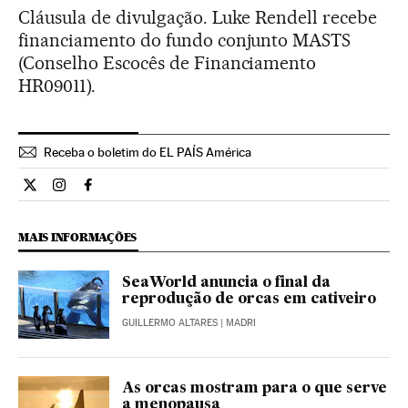
Cláusula de divulgação. Luke Rendell recebe
financiamento do fundo conjunto MASTS
(Conselho Escocês de Financiamento
HR09011).
Receba o boletim do EL PAÍS América
Ciencia El País Brasil en Twitter
Ciencia El País Brasil en Instagram
Ciencia El País Brasil en Facebook
MAIS INFORMAÇÕES
SeaWorld anuncia o final da
reprodução de orcas em cativeiro
GUILLERMO ALTARES
| MADRI
As orcas mostram para o que serve
a menopausa