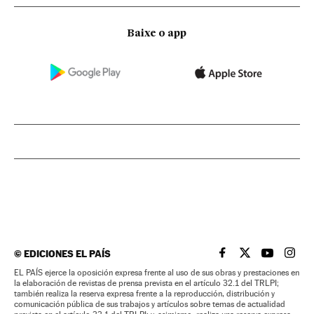
Baixe o app
©
EDICIONES EL PAÍS
EL PAÍS BRASIL EN
EL PAÍS BRASI
EL PAÍS B
EL PA
EL PAÍS ejerce la oposición expresa frente al uso de sus obras y prestaciones en
la elaboración de revistas de prensa prevista en el artículo 32.1 del TRLPI;
también realiza la reserva expresa frente a la reproducción, distribución y
comunicación pública de sus trabajos y artículos sobre temas de actualidad