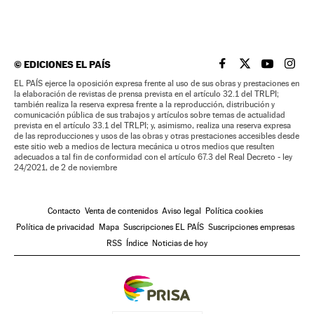
©
EDICIONES EL PAÍS
EL PAÍS BRASIL EN
EL PAÍS BRASI
EL PAÍS B
EL PA
EL PAÍS ejerce la oposición expresa frente al uso de sus obras y prestaciones en
la elaboración de revistas de prensa prevista en el artículo 32.1 del TRLPI;
también realiza la reserva expresa frente a la reproducción, distribución y
comunicación pública de sus trabajos y artículos sobre temas de actualidad
prevista en el artículo 33.1 del TRLPI; y, asimismo, realiza una reserva expresa
de las reproducciones y usos de las obras y otras prestaciones accesibles desde
este sitio web a medios de lectura mecánica u otros medios que resulten
adecuados a tal fin de conformidad con el artículo 67.3 del Real Decreto - ley
24/2021, de 2 de noviembre
Contacto
Venta de contenidos
Aviso legal
Política cookies
Política de privacidad
Mapa
Suscripciones EL PAÍS
Suscripciones empresas
RSS
Índice
Noticias de hoy