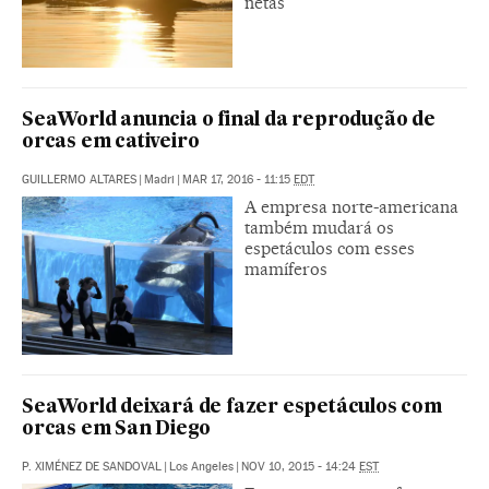
netas
SeaWorld anuncia o final da reprodução de
orcas em cativeiro
GUILLERMO ALTARES
|
Madri
|
MAR 17, 2016 - 11:15
EDT
A empresa norte-americana
também mudará os
espetáculos com esses
mamíferos
SeaWorld deixará de fazer espetáculos com
orcas em San Diego
P. XIMÉNEZ DE SANDOVAL
|
Los Angeles
|
NOV 10, 2015 - 14:24
EST