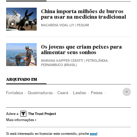
China importa milhões de burros
para usar na medicina tradicional
MACARENA VIDAL LIY
| PEQUIM
Os jovens que criam peixes para
alimentar seus sonhos
MARIANA KAIPPER CERATTI
| PETROLÂNDIA,
PERNAMBUCO (BRASIL)
ARQUIVADO EM
Fortaleza
Queimaduras
Ceará
Lesões
Peixes
Hospitais
Espécies aquáticas
Brasil
América do Sul
América Latina
Doenças
Assistência sanitária
Adere a
Mais informações
Animais
América
Medicina
Fauna
Previdência
Espécies
Saúde
Meio ambiente
Ciência
aquí
Si está interesado en licenciar este contenido, pinche