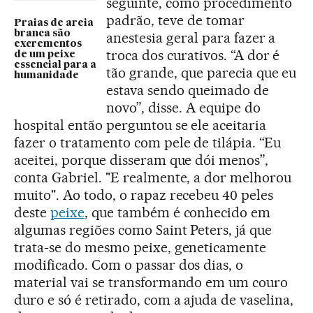
seguinte, como procedimento
padrão, teve de tomar
Praias de areia
branca são
anestesia geral para fazer a
excrementos
troca dos curativos. “A dor é
de um peixe
essencial para a
tão grande, que parecia que eu
humanidade
estava sendo queimado de
novo”, disse. A equipe do
hospital então perguntou se ele aceitaria
fazer o tratamento com pele de tilápia. “Eu
aceitei, porque disseram que dói menos”,
conta Gabriel. "E realmente, a dor melhorou
muito". Ao todo, o rapaz recebeu 40 peles
deste
peixe
, que também é conhecido em
algumas regiões como Saint Peters, já que
trata-se do mesmo peixe, geneticamente
modificado. Com o passar dos dias, o
material vai se transformando em um couro
duro e só é retirado, com a ajuda de vaselina,