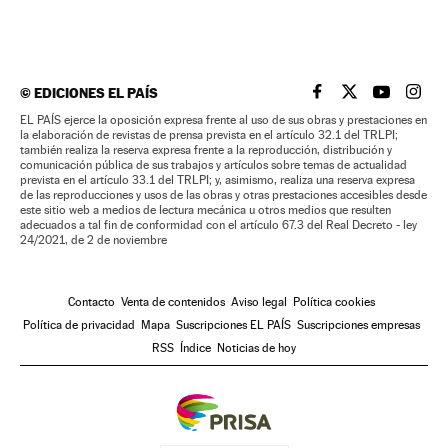
©
EDICIONES EL PAÍS
EL PAÍS BRASIL EN
EL PAÍS BRASI
EL PAÍS B
EL PA
EL PAÍS ejerce la oposición expresa frente al uso de sus obras y prestaciones en
la elaboración de revistas de prensa prevista en el artículo 32.1 del TRLPI;
también realiza la reserva expresa frente a la reproducción, distribución y
comunicación pública de sus trabajos y artículos sobre temas de actualidad
prevista en el artículo 33.1 del TRLPI; y, asimismo, realiza una reserva expresa
de las reproducciones y usos de las obras y otras prestaciones accesibles desde
este sitio web a medios de lectura mecánica u otros medios que resulten
adecuados a tal fin de conformidad con el artículo 67.3 del Real Decreto - ley
24/2021, de 2 de noviembre
Contacto
Venta de contenidos
Aviso legal
Política cookies
Política de privacidad
Mapa
Suscripciones EL PAÍS
Suscripciones empresas
RSS
Índice
Noticias de hoy