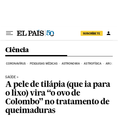
Pular para o conteúdo
SUSCRÍBETE
Ciência
CORONAVÍRUS
PESQUISAS MÉDICAS
ASTRONOMIA
ASTROFÍSICA
ARQUEO
SAÚDE
A pele de tilápia (que ia para
o lixo) vira “o ovo de
Colombo” no tratamento de
queimaduras