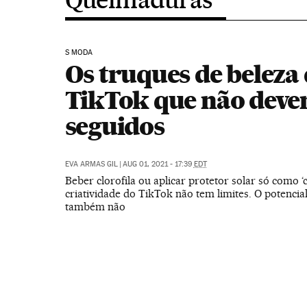
S MODA
Os truques de beleza
TikTok que não deve
seguidos
EVA ARMAS GIL
|
AUG 01, 2021 - 17:39
EDT
Beber clorofila ou aplicar protetor solar só como ‘
criatividade do TikTok não tem limites. O potencia
também não