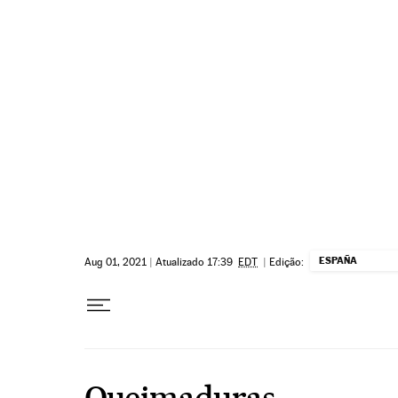
Pular para o conteúdo
ESPAÑA
Aug 01, 2021
|
Atualizado 17:39
EDT
|
Edição:
Queimaduras