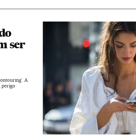
 do
m ser
contouring’. A
l perigo