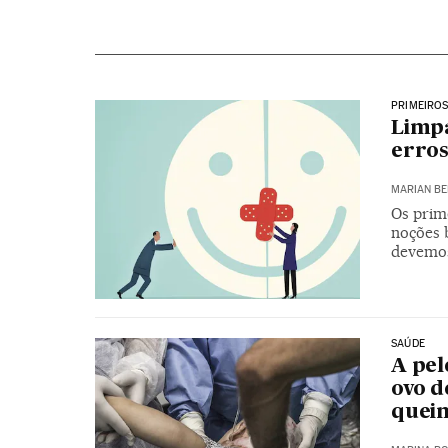
PRIMEIRO
Limpa
erros
MARIAN BE
Os prim
noções 
devemos
SAÚDE
A pele
ovo d
quei