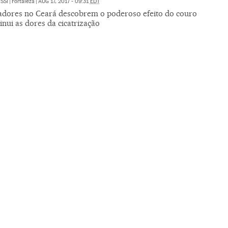
SSI
|
Fortaleza
|
AUG 17, 2017 - 09:31
EDT
adores no Ceará descobrem o poderoso efeito do couro
nui as dores da cicatrização