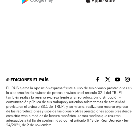
©
EDICIONES EL PAÍS
EL PAÍS BRASIL EN
EL PAÍS BRASI
EL PAÍS B
EL PA
EL PAÍS ejerce la oposición expresa frente al uso de sus obras y prestaciones en
la elaboración de revistas de prensa prevista en el artículo 32.1 del TRLPI;
también realiza la reserva expresa frente a la reproducción, distribución y
comunicación pública de sus trabajos y artículos sobre temas de actualidad
prevista en el artículo 33.1 del TRLPI; y, asimismo, realiza una reserva expresa
de las reproducciones y usos de las obras y otras prestaciones accesibles desde
este sitio web a medios de lectura mecánica u otros medios que resulten
adecuados a tal fin de conformidad con el artículo 67.3 del Real Decreto - ley
24/2021, de 2 de noviembre