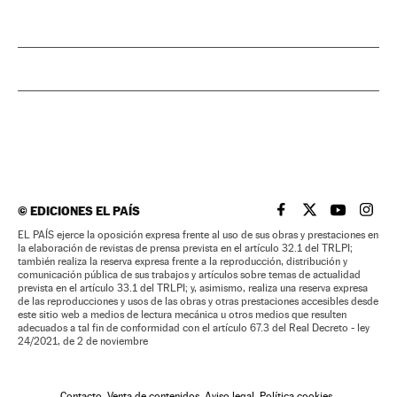
©
EDICIONES EL PAÍS
EL PAÍS BRASIL EN
EL PAÍS BRASI
EL PAÍS B
EL PA
EL PAÍS ejerce la oposición expresa frente al uso de sus obras y prestaciones en
la elaboración de revistas de prensa prevista en el artículo 32.1 del TRLPI;
también realiza la reserva expresa frente a la reproducción, distribución y
comunicación pública de sus trabajos y artículos sobre temas de actualidad
prevista en el artículo 33.1 del TRLPI; y, asimismo, realiza una reserva expresa
de las reproducciones y usos de las obras y otras prestaciones accesibles desde
este sitio web a medios de lectura mecánica u otros medios que resulten
adecuados a tal fin de conformidad con el artículo 67.3 del Real Decreto - ley
24/2021, de 2 de noviembre
Contacto
Venta de contenidos
Aviso legal
Política cookies