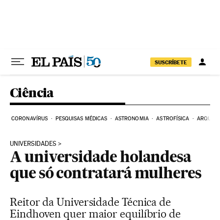
Pular para o conteúdo
SUSCRÍBETE
Ciência
CORONAVÍRUS
PESQUISAS MÉDICAS
ASTRONOMIA
ASTROFÍSICA
ARQUEO
UNIVERSIDADES
A universidade holandesa
que só contratará mulheres
Reitor da Universidade Técnica de
Eindhoven quer maior equilíbrio de