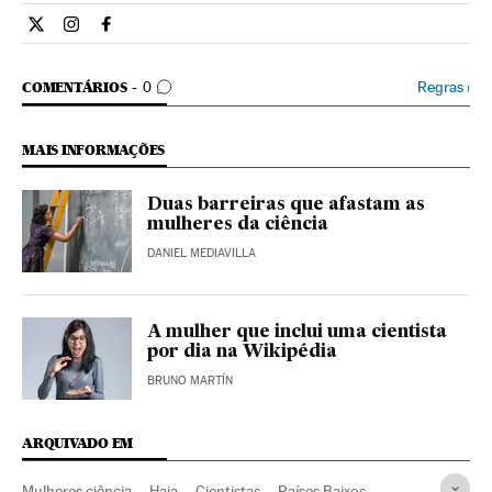
Ciencia El País Brasil en Twitter
Ciencia El País Brasil en Instagram
Ciencia El País Brasil en Facebook
COMENTÁRIOS
Regras
›
COMENTÁRIOS
0
MAIS INFORMAÇÕES
Duas barreiras que afastam as
mulheres da ciência
DANIEL MEDIAVILLA
A mulher que inclui uma cientista
por dia na Wikipédia
BRUNO MARTÍN
ARQUIVADO EM
Mulheres ciência
Haia
Cientistas
Países Baixos