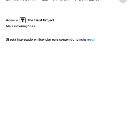
Universidades públicas
Universidade
Europa Ocidental
Mulheres
Educação superior
Sistema educativo
Adere a
Mais informações
Europa
Educação
Sociedade
Ciência
aquí
Si está interesado en licenciar este contenido, pinche