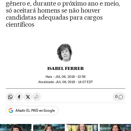
gênero e, durante o próximo ano e meio,
só aceitará homens se não houver
candidatas adequadas para cargos
científicos
ISABEL FERRER
Haia -
JUL
06, 2019 - 13:56
atualizado:
JUL
06, 2019 - 14:07
EDT
0
Compartir en Whatsapp
Compartir en Facebook
Compartir en Twitter
Desplegar Redes Sociales
Comen
Añadir EL PAÍS en Google