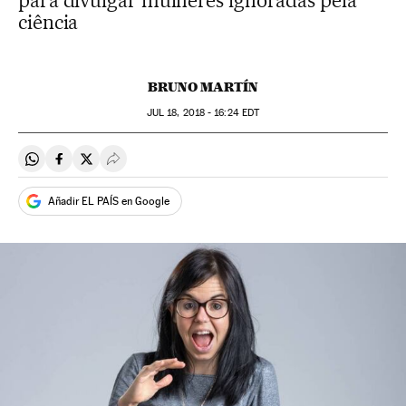
para divulgar mulheres ignoradas pela
ciência
BRUNO MARTÍN
JUL
18, 2018 - 16:24
EDT
Compartir en Whatsapp
Compartir en Facebook
Compartir en Twitter
Desplegar Redes Sociales
Añadir EL PAÍS en Google