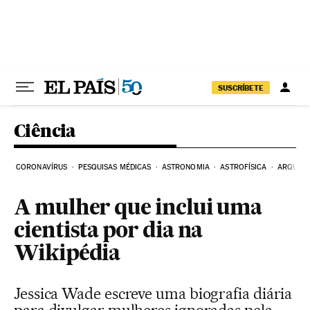
Pular para o conteúdo
SUSCRÍBETE
Ciência
CORONAVÍRUS
PESQUISAS MÉDICAS
ASTRONOMIA
ASTROFÍSICA
ARQUEO
A mulher que inclui uma
cientista por dia na
Wikipédia
Jessica Wade escreve uma biografia diária