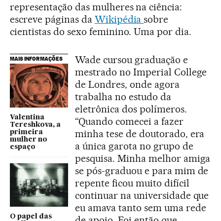
representação das mulheres na ciência:
escreve páginas da
Wikipédia
sobre
cientistas do sexo feminino. Uma por dia.
Wade cursou graduação e
MAIS INFORMAÇÕES
mestrado no Imperial College
de Londres, onde agora
trabalha no estudo da
eletrônica dos polímeros.
Valentina
“Quando comecei a fazer
Tereshkova, a
minha tese de doutorado, era
primeira
mulher no
a única garota no grupo de
espaço
pesquisa. Minha melhor amiga
se pós-graduou e para mim de
repente ficou muito difícil
continuar na universidade que
eu amava tanto sem uma rede
O papel das
de apoio. Foi então que