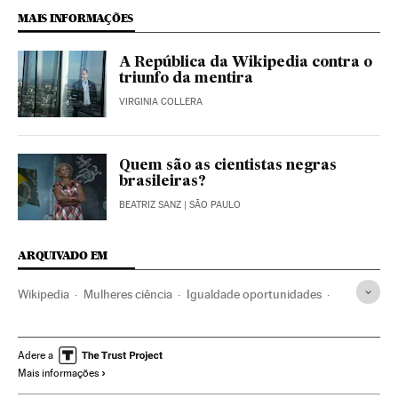
MAIS INFORMAÇÕES
A República da Wikipedia contra o
triunfo da mentira
VIRGINIA COLLERA
Quem são as cientistas negras
brasileiras?
BEATRIZ SANZ
| SÃO PAULO
ARQUIVADO EM
Wikipedia
Mulheres ciência
Igualdade oportunidades
Inglês
Cientistas
Desigualdade social
Reino Unido
Idiomas
Física
Europa Ocidental
Língua
Adere a
Mais informações
Direitos mulher
Mulheres
Relações gênero