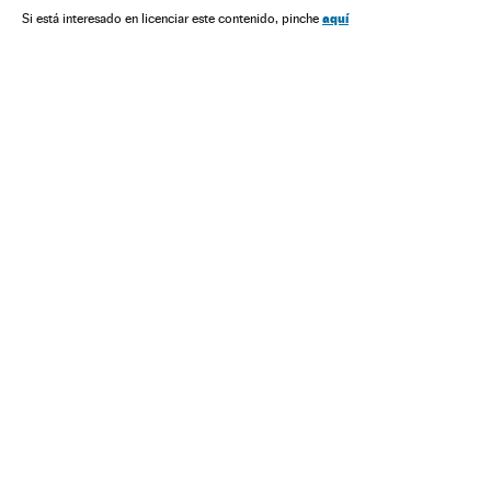
Ciências exatas
Empresas
Europa
Economia
aquí
Si está interesado en licenciar este contenido, pinche
Cultura
Sociedade
Ciência