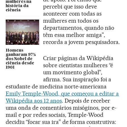
mulheres na
percebi que isso deve
história da
ciência
acontecer com todas as
mulheres em todos os
departamentos, quando não
têm essa melhor amiga”,
recorda a jovem pesquisadora.
Homens
ganharam 97%
Criar páginas da Wikipédia
dos Nobel de
ciência desde
sobre cientistas mulheres “é
1901
um movimento global”,
afirma. Sua inspiração foi a
estudante de medicina norte-americana
Emily Temple-Wood, que começou a editar a
Wikipédia aos 12 anos
. Depois de receber
uma onda de comentários misóginos, por e-
mail e por redes sociais, Temple-Wood
decidiu “focar sua ira” de forma construtiva: