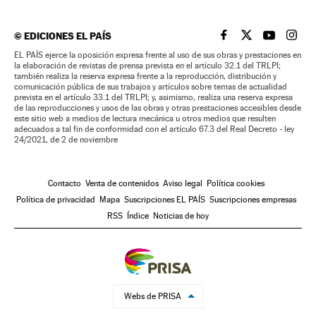
©
EDICIONES EL PAÍS
EL PAÍS BRASIL EN
EL PAÍS BRASI
EL PAÍS B
EL PA
EL PAÍS ejerce la oposición expresa frente al uso de sus obras y prestaciones en
la elaboración de revistas de prensa prevista en el artículo 32.1 del TRLPI;
también realiza la reserva expresa frente a la reproducción, distribución y
comunicación pública de sus trabajos y artículos sobre temas de actualidad
prevista en el artículo 33.1 del TRLPI; y, asimismo, realiza una reserva expresa
de las reproducciones y usos de las obras y otras prestaciones accesibles desde
este sitio web a medios de lectura mecánica u otros medios que resulten
adecuados a tal fin de conformidad con el artículo 67.3 del Real Decreto - ley
24/2021, de 2 de noviembre
Contacto
Venta de contenidos
Aviso legal
Política cookies
Política de privacidad
Mapa
Suscripciones EL PAÍS
Suscripciones empresas
RSS
Índice
Noticias de hoy
Webs de PRISA