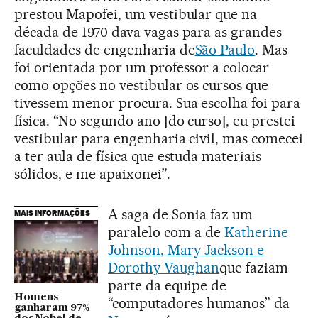
prestou Mapofei, um vestibular que na
década de 1970 dava vagas para as grandes
faculdades de engenharia de
São Paulo
. Mas
foi orientada por um professor a colocar
como opções no vestibular os cursos que
tivessem menor procura. Sua escolha foi para
física. “No segundo ano [do curso], eu prestei
vestibular para engenharia civil, mas comecei
a ter aula de física que estuda materiais
sólidos, e me apaixonei”.
A saga de Sonia faz um
MAIS INFORMAÇÕES
paralelo com a de
Katherine
Johnson, Mary Jackson e
Dorothy Vaughan
que faziam
parte da equipe de
Homens
“computadores humanos” da
ganharam 97%