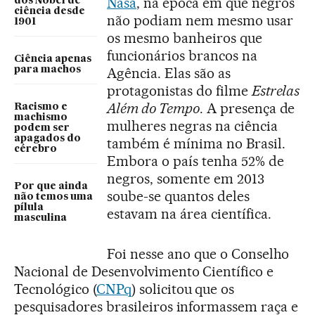
Nasa
, na época em que negros
dos Nobel de
ciência desde
não podiam nem mesmo usar
1901
os mesmo banheiros que
funcionários brancos na
Ciência apenas
para machos
Agência. Elas são as
protagonistas do filme
Estrelas
Além do Tempo
. A presença de
Racismo e
machismo
mulheres negras na ciência
podem ser
apagados do
também é mínima no Brasil.
cérebro
Embora o país tenha 52% de
negros, somente em 2013
Por que ainda
soube-se quantos deles
não temos uma
pílula
estavam na área científica.
masculina
Foi nesse ano que o Conselho
Nacional de Desenvolvimento Científico e
Tecnológico (
CNPq
) solicitou que os
pesquisadores brasileiros informassem raça e