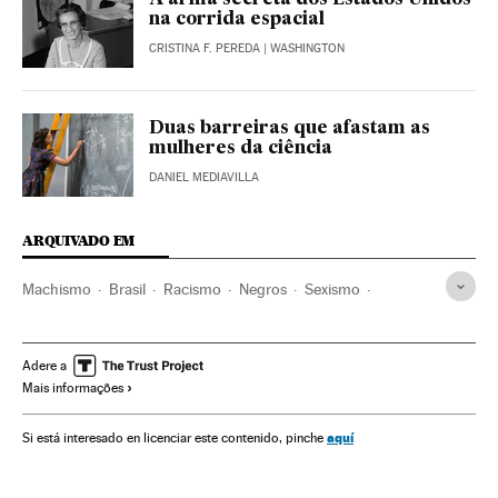
A arma secreta dos Estados Unidos
na corrida espacial
CRISTINA F. PEREDA
| WASHINGTON
Duas barreiras que afastam as
mulheres da ciência
DANIEL MEDIAVILLA
ARQUIVADO EM
Machismo
Brasil
Racismo
Negros
Sexismo
América do Sul
América Latina
Discriminação
Grupos sociais
Relações gênero
Preconceitos
Adere a
Mais informações
Problemas sociais
Mulheres ciência
Cientistas
Mulheres
Sociedade
Ciência
UFRJ
Universidade
aquí
Si está interesado en licenciar este contenido, pinche
Educação superior
Sistema educativo
Educação