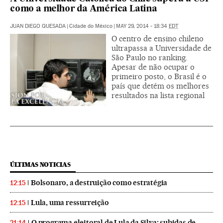
como a melhor da América Latina
JUAN DIEGO QUESADA
|
Cidade do México
|
MAY 29, 2014 - 18:34
EDT
O centro de ensino chileno
ultrapassa a Universidade de
São Paulo no ranking.
Apesar de não ocupar o
primeiro posto, o Brasil é o
país que detém os melhores
resultados na lista regional
ÚLTIMAS NOTICIAS
Bolsonaro, a destruição como estratégia
12:15
Lula, uma ressurreição
12:15
O programa eleitoral de Lula da Silva: subidas de
21:14