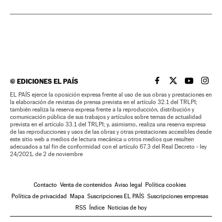
©
EDICIONES EL PAÍS
EL PAÍS BRASIL EN
EL PAÍS BRASI
EL PAÍS B
EL PA
EL PAÍS ejerce la oposición expresa frente al uso de sus obras y prestaciones en
la elaboración de revistas de prensa prevista en el artículo 32.1 del TRLPI;
también realiza la reserva expresa frente a la reproducción, distribución y
comunicación pública de sus trabajos y artículos sobre temas de actualidad
prevista en el artículo 33.1 del TRLPI; y, asimismo, realiza una reserva expresa
de las reproducciones y usos de las obras y otras prestaciones accesibles desde
este sitio web a medios de lectura mecánica u otros medios que resulten
adecuados a tal fin de conformidad con el artículo 67.3 del Real Decreto - ley
24/2021, de 2 de noviembre
Contacto
Venta de contenidos
Aviso legal
Política cookies
Política de privacidad
Mapa
Suscripciones EL PAÍS
Suscripciones empresas
RSS
Índice
Noticias de hoy