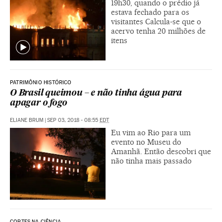
19h30, quando o prédio já
estava fechado para os
visitantes Calcula-se que o
acervo tenha 20 milhões de
itens
PATRIMÔNIO HISTÓRICO
O Brasil queimou – e não tinha água para
apagar o fogo
ELIANE BRUM
|
SEP 03, 2018 - 08:55
EDT
Eu vim ao Rio para um
evento no Museu do
Amanhã. Então descobri que
não tinha mais passado
CORTES NA CIÊNCIA