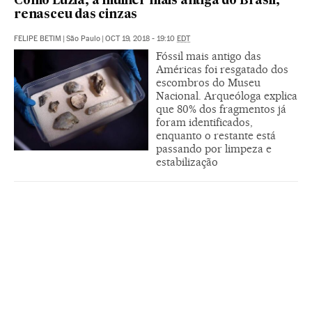
Como Luzia, a mulher mais antiga do Brasil,
renasceu das cinzas
FELIPE BETIM
|
São Paulo
|
OCT 19, 2018 - 19:10
EDT
Fóssil mais antigo das
Américas foi resgatado dos
escombros do Museu
Nacional. Arqueóloga explica
que 80% dos fragmentos já
foram identificados,
enquanto o restante está
passando por limpeza e
estabilização