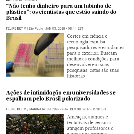
“Não tenho dinheiro para um tubinho de
plástico”: os cientistas que estão saindo do
Brasil
FELIPE BETIM
|
São Paulo
|
JAN 03, 2018 - 08:44
EST
Cortes em ciência e
tecnologia expulsa
pesquisadores e estudantes
para o exterior. Buscam
melhores condições para
desenvolverem suas
pesquisas; estas são suas
histórias
Ações de intimidação em universidades se
espalham pelo Brasil polarizado
FELIPE BETIM
/
MARINA ROSSI
|
São Paulo
|
DEC 08, 2017 - 11:26
EST
Ameaças, ataques e
tentativas de censura
atingem professores e
alunos nos campus