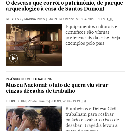
O descaso que corrói o patrimônio, de parque
arqueológico à casa de Santos Dumont
GIL ALESSI
/
MARINA ROSSI
|
São Paulo / Recife
|
SEP 04, 2018 - 10:56
EDT
Equipamentos culturais e
científicos são vítimas
preferenciais da crise. Veja
exemplos pelo país
INCÊNDIO NO MUSEU NACIONAL
Museu Nacional: o luto de quem viu virar
cinzas décadas de trabalho
FELIPE BETIM
|
Rio de Janeiro
|
SEP 03, 2018 - 13:13
EDT
Bombeiros e Defesa Civil
trabalham para resfriar
palácio e avaliar o risco de
desabar. Tragédia levou à
porta do museu