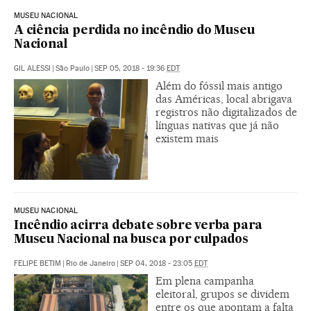
MUSEU NACIONAL
A ciência perdida no incêndio do Museu
Nacional
GIL ALESSI
|
São Paulo
|
SEP 05, 2018 - 19:36
EDT
Além do fóssil mais antigo
das Américas, local abrigava
registros não digitalizados de
línguas nativas que já não
existem mais
MUSEU NACIONAL
Incêndio acirra debate sobre verba para
Museu Nacional na busca por culpados
FELIPE BETIM
|
Rio de Janeiro
|
SEP 04, 2018 - 23:05
EDT
Em plena campanha
eleitoral, grupos se dividem
entre os que apontam a falta