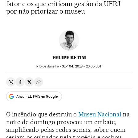
fator e os que criticam gestão da UFRJ
por não priorizar o museu
FELIPE BETIM
Rio de Janeiro -
SEP
04, 2018 - 23:05
EDT
Compartir en Whatsapp
Compartir en Facebook
Compartir en Twitter
Desplegar Redes Sociales
Añadir EL PAÍS en Google
O incêndio que destruiu o
Museu Nacional
na
noite de domingo provocou um embate,
amplificado pelas redes sociais, sobre quem
seriam os culpados pela tragédia e acabou