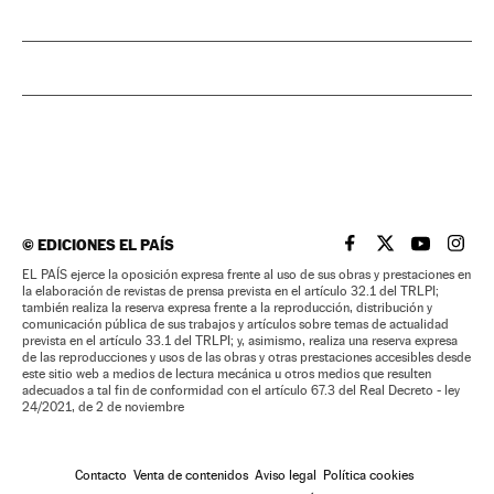
©
EDICIONES EL PAÍS
EL PAÍS BRASIL EN
EL PAÍS BRASI
EL PAÍS B
EL PA
EL PAÍS ejerce la oposición expresa frente al uso de sus obras y prestaciones en
la elaboración de revistas de prensa prevista en el artículo 32.1 del TRLPI;
también realiza la reserva expresa frente a la reproducción, distribución y
comunicación pública de sus trabajos y artículos sobre temas de actualidad
prevista en el artículo 33.1 del TRLPI; y, asimismo, realiza una reserva expresa
de las reproducciones y usos de las obras y otras prestaciones accesibles desde
este sitio web a medios de lectura mecánica u otros medios que resulten
adecuados a tal fin de conformidad con el artículo 67.3 del Real Decreto - ley
24/2021, de 2 de noviembre
Contacto
Venta de contenidos
Aviso legal
Política cookies