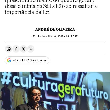
quase ínfimo diante do quadro geral”,
disse o ministro Sá Leitão ao ressaltar a
importância da Lei
ANDRÉ DE OLIVEIRA
São Paulo -
JAN
16, 2018 - 18:19
EST
Compartir en Whatsapp
Compartir en Facebook
Compartir en Twitter
Desplegar Redes Sociales
Añadir EL PAÍS en Google