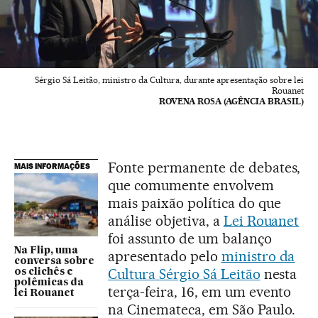
Sérgio Sá Leitão, ministro da Cultura, durante apresentação sobre lei
Rouanet
ROVENA ROSA (AGÊNCIA BRASIL)
Fonte permanente de debates,
MAIS INFORMAÇÕES
que comumente envolvem
mais paixão política do que
análise objetiva, a
Lei Rouanet
foi assunto de um balanço
Na Flip, uma
apresentado pelo
ministro da
conversa sobre
Cultura Sérgio Sá Leitão
nesta
os clichês e
polêmicas da
terça-feira, 16, em um evento
lei Rouanet
na Cinemateca, em São Paulo.