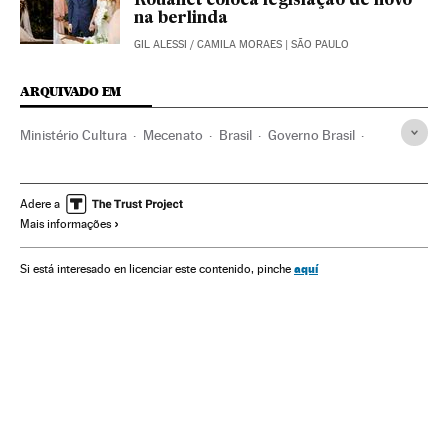
Rouanet coloca legislação de novo
na berlinda
GIL ALESSI
/
CAMILA MORAES
| SÃO PAULO
ARQUIVADO EM
Ministério Cultura
Mecenato
Brasil
Governo Brasil
América do Sul
América Latina
Governo
Ministérios
América
Administração Estado
Cultura
Política
Adere a
Mais informações
Administração pública
aquí
Si está interesado en licenciar este contenido, pinche