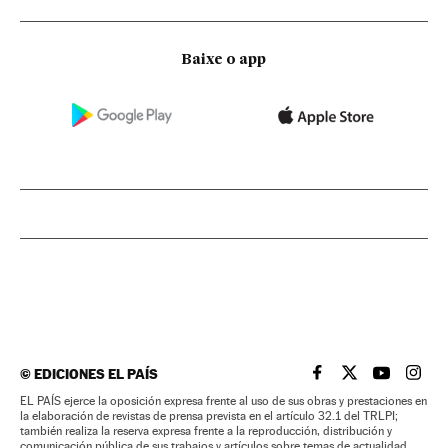
Baixe o app
©
EDICIONES EL PAÍS
EL PAÍS BRASIL EN
EL PAÍS BRASI
EL PAÍS B
EL PA
EL PAÍS ejerce la oposición expresa frente al uso de sus obras y prestaciones en
la elaboración de revistas de prensa prevista en el artículo 32.1 del TRLPI;
también realiza la reserva expresa frente a la reproducción, distribución y
comunicación pública de sus trabajos y artículos sobre temas de actualidad