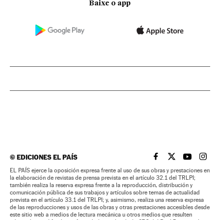
Baixe o app
©
EDICIONES EL PAÍS
EL PAÍS BRASIL EN
EL PAÍS BRASI
EL PAÍS B
EL PA
EL PAÍS ejerce la oposición expresa frente al uso de sus obras y prestaciones en
la elaboración de revistas de prensa prevista en el artículo 32.1 del TRLPI;
también realiza la reserva expresa frente a la reproducción, distribución y
comunicación pública de sus trabajos y artículos sobre temas de actualidad
prevista en el artículo 33.1 del TRLPI; y, asimismo, realiza una reserva expresa
de las reproducciones y usos de las obras y otras prestaciones accesibles desde
este sitio web a medios de lectura mecánica u otros medios que resulten