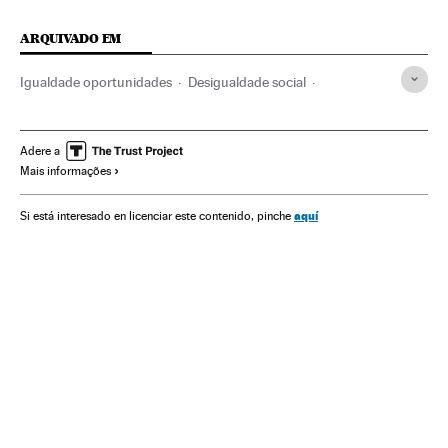
ARQUIVADO EM
Igualdade oportunidades
Desigualdade social
Feminismo
Movimentos sociais
Direitos mulher
Relações gênero
Mulheres ciência
Cientistas
Adere a
Mais informações
Mulheres
Sociedade
Ciência
aquí
Si está interesado en licenciar este contenido, pinche