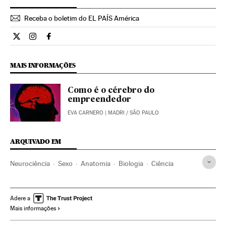
Receba o boletim do EL PAÍS América
Ciencia El País Brasil en Twitter
Ciencia El País Brasil en Instagram
Ciencia El País Brasil en Facebook
MAIS INFORMAÇÕES
Como é o cérebro do
empreendedor
EVA CARNERO
| MADRI / SÃO PAULO
ARQUIVADO EM
Neurociência
Sexo
Anatomia
Biologia
Ciência
Adere a
Mais informações