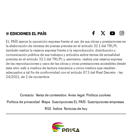
©
EDICIONES EL PAÍS
EL PAÍS BRASIL EN
EL PAÍS BRASI
EL PAÍS B
EL PA
EL PAÍS ejerce la oposición expresa frente al uso de sus obras y prestaciones en
la elaboración de revistas de prensa prevista en el artículo 32.1 del TRLPI;
también realiza la reserva expresa frente a la reproducción, distribución y
comunicación pública de sus trabajos y artículos sobre temas de actualidad
prevista en el artículo 33.1 del TRLPI; y, asimismo, realiza una reserva expresa
de las reproducciones y usos de las obras y otras prestaciones accesibles desde
este sitio web a medios de lectura mecánica u otros medios que resulten
adecuados a tal fin de conformidad con el artículo 67.3 del Real Decreto - ley
24/2021, de 2 de noviembre
Contacto
Venta de contenidos
Aviso legal
Política cookies
Política de privacidad
Mapa
Suscripciones EL PAÍS
Suscripciones empresas
RSS
Índice
Noticias de hoy