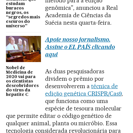
método para a edição
estudam
genômica”, anunciou a Real
buracos
negros, os
Academia de Ciências da
“segredos mais
Suécia nesta quarta-feira.
escuros do
universo”
Apoie nosso jornalismo.
Assine o EL PAÍS clicando
aqui
Nobel de
As duas pesquisadoras
Medicina de
2020 vai para
dividem o prêmio por
os cientistas
desenvolverem a
técnica de
descobridores
do vírus da
edição genética CRISPR/Cas9
,
hepatite C
que funciona como uma
espécie de tesoura molecular
que permite editar o código genético de
qualquer animal, planta ou micróbio. Essa
tecnologia considerada revolucionária para