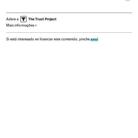
DNA
Investigação científica
Mulheres ciência
Engenharia Genética
Câncer
Doenças
Adere a
Mais informações
Doenças genéticas
aquí
Si está interesado en licenciar este contenido, pinche