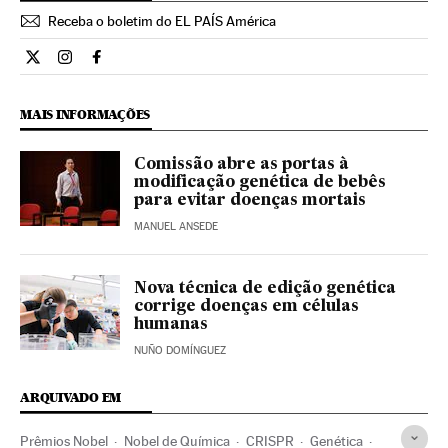
Receba o boletim do EL PAÍS América
Ciencia El País Brasil en Twitter
Ciencia El País Brasil en Instagram
Ciencia El País Brasil en Facebook
MAIS INFORMAÇÕES
Comissão abre as portas à
modificação genética de bebês
para evitar doenças mortais
MANUEL ANSEDE
Nova técnica de edição genética
corrige doenças em células
humanas
NUÑO DOMÍNGUEZ
ARQUIVADO EM
Prêmios Nobel
Nobel de Química
CRISPR
Genética