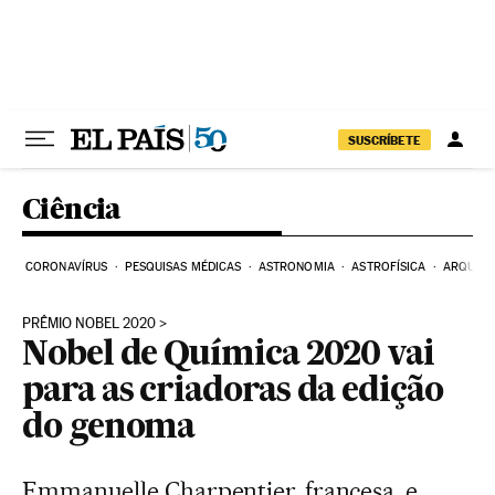
Pular para o conteúdo
SUSCRÍBETE
Ciência
CORONAVÍRUS
PESQUISAS MÉDICAS
ASTRONOMIA
ASTROFÍSICA
ARQUEO
PRÊMIO NOBEL 2020
Nobel de Química 2020 vai
para as criadoras da edição
do genoma
Emmanuelle Charpentier, francesa, e