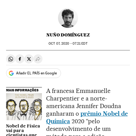
NUÑO DOMÍNGUEZ
OCT
07, 2020 - 07:21
EDT
Compartir en Whatsapp
Compartir en Facebook
Compartir en Twitter
Desplegar Redes Sociales
Añadir EL PAÍS en Google
A francesa Emmanuelle
MAIS INFORMAÇÕES
Charpentier e a norte-
americana Jennifer Doudna
ganharam o
prêmio Nobel de
Química
2020 “pelo
Nobel de Física
desenvolvimento de um
vai para
cientistas que