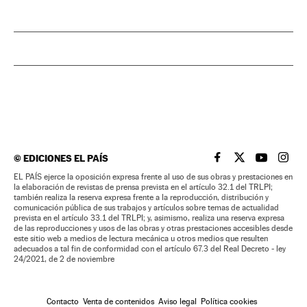
©
EDICIONES EL PAÍS
EL PAÍS BRASIL EN
EL PAÍS BRASI
EL PAÍS B
EL PA
EL PAÍS ejerce la oposición expresa frente al uso de sus obras y prestaciones en
la elaboración de revistas de prensa prevista en el artículo 32.1 del TRLPI;
también realiza la reserva expresa frente a la reproducción, distribución y
comunicación pública de sus trabajos y artículos sobre temas de actualidad
prevista en el artículo 33.1 del TRLPI; y, asimismo, realiza una reserva expresa
de las reproducciones y usos de las obras y otras prestaciones accesibles desde
este sitio web a medios de lectura mecánica u otros medios que resulten
adecuados a tal fin de conformidad con el artículo 67.3 del Real Decreto - ley
24/2021, de 2 de noviembre
Contacto
Venta de contenidos
Aviso legal
Política cookies