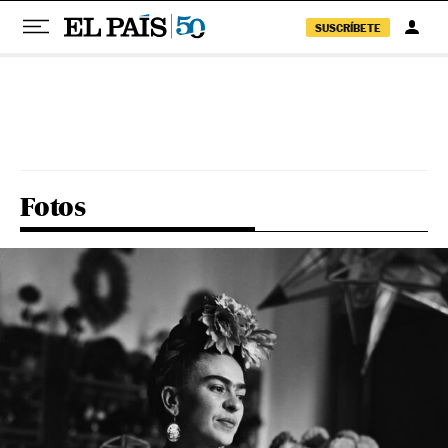
SUSCRÍBETE
Pular para o conteúdo
Fotos