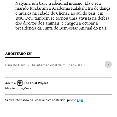
Natyam, um baile tradicional indiano. Ela e seu
marido fundaram a Academia Kalakshetra de dança
e música na cidade de Chenai, ao sul do país, em
1936. Devi também se tornou uma ativista na defesa
dos direitos dos animais, e chegou a ocupar a
presidência da Junta de Bem-estar Animal do país.
ARQUIVADO EM
Lina Bo Bardi
Dia internacional da mulher 2017
Dia internacional da mulher
Emprego feminino
Dias mundiais
Feminismo
Movimentos sociais
Adere a
Mais informações
Emprego
Mulheres
Eventos
Trabalho
Sociedade
aquí
Si está interesado en licenciar este contenido, pinche