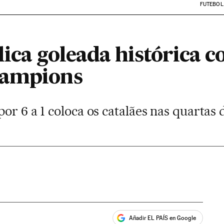
FUTEBOL
ica goleada histórica c
hampions
or 6 a 1 coloca os catalães nas quartas 
Añadir EL PAÍS en Google
ales