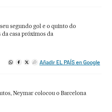
 seu segundo gol e o quinto do
 da casa próximos da
Añadir EL PAÍS en Google
Compartir en Whatsapp
Compartir en Facebook
Compartir en Twitter
Desplegar Redes Sociales
nutos, Neymar colocou o Barcelona