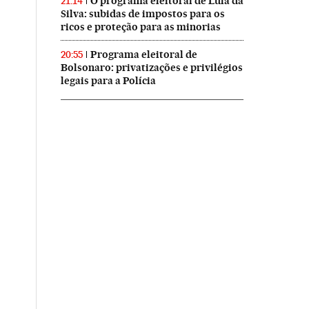
O programa eleitoral de Lula da
21:14
Silva: subidas de impostos para os
ricos e proteção para as minorias
Programa eleitoral de
20:55
Bolsonaro: privatizações e privilégios
legais para a Polícia