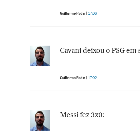
Guilherme Padin
17:06
Cavani deixou o PSG em s
Guilherme Padin
17:02
Messi fez 3x0: