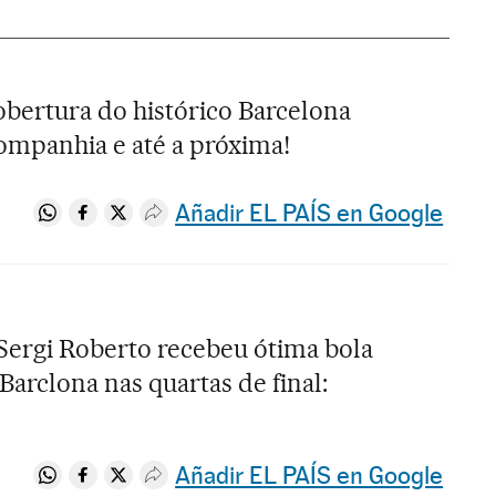
bertura do histórico Barcelona
ompanhia e até a próxima!
Añadir EL PAÍS en Google
Compartir en Whatsapp
Compartir en Facebook
Compartir en Twitter
Desplegar Redes Sociales
Sergi Roberto recebeu ótima bola
Barclona nas quartas de final:
Añadir EL PAÍS en Google
Compartir en Whatsapp
Compartir en Facebook
Compartir en Twitter
Desplegar Redes Sociales