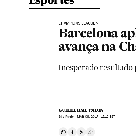
Esportes
CHAMPIONS LEAGUE
Barcelona apl
avança na C
Inesperado resultado p
GUILHERME PADIN
São Paulo -
MAR
08, 2017 - 17:12
EST
Compartir en Whatsapp
Compartir en Facebook
Compartir en Twitter
Desplegar Redes Soci