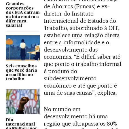
Grandes
de Ahorros (Funcas) e ex-
corporações
diretor do Instituto
dos EUA entram
na luta contra a
Internacional de Estudos do
diferença
salarial
Trabalho, subordinado à OIT,
estabelece uma relação direta
entre a informalidade e o
desenvolvimento das
economias. “É difícil saber até
que ponto o trabalho informal
Seis conselhos
é produto do
que você daria
a sua filha no
subdesenvolvimento
trabalho
econômico e até que ponto é
uma de suas causas”, explica.
No mundo em
desenvolvimento há uma
Dia
região que ultrapassa os 80%
Internacional
da Mulher: por