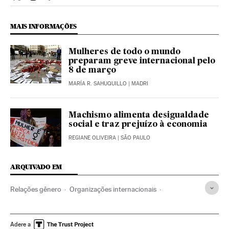
Internacional El País Brasil en Twitter
Internacional El País Brasil en Instagram
Internacional El País Brasil en Facebook
MAIS INFORMAÇÕES
Mulheres de todo o mundo
preparam greve internacional pelo
8 de março
MARÍA R. SAHUQUILLO
| MADRI
Machismo alimenta desigualdade
social e traz prejuízo à economia
REGIANE OLIVEIRA
| SÃO PAULO
ARQUIVADO EM
Relações gênero
Organizações internacionais
Relações exteriores
OIT
Estatísticas
Direitos mulher
Dia internacional da mulher 2017
Adere a