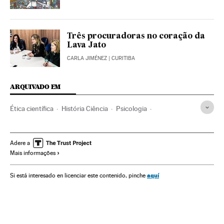
Três procuradoras no coração da
Lava Jato
CARLA JIMÉNEZ
| CURITIBA
ARQUIVADO EM
Ética científica
História Ciência
Psicologia
Investigação científica
Direitos mulher
Relações gênero
História
Mulheres ciência
Cientistas
Ciência
Adere a
Mais informações
Dia internacional da mulher 2017
Dia internacional da mulher
Emprego feminino
aquí
Si está interesado en licenciar este contenido, pinche
Dias mundiais
Feminismo
Movimentos sociais
Emprego
Mulheres
Eventos
Trabalho
Sociedade