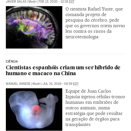
JAVIER SALAS
|
Madri
|
FEB 13, 2020 - 12:28
EST
O cientista Rafael Yuste, que
comanda projeto de
pesquisa do cérebro, pede
que os governos criem novas
leis contra os riscos da
neurotecnologia
CIÊNCIA
Cientistas espanhóis criam um ser híbrido de
humano e macaco na China
MANUEL ANSEDE
|
Madri
|
JUL 31, 2019 - 08:59
EDT
Equipe de Juan Carlos
Izpisúa injetou células-tronco
humanas em embriões de
outros animais, numa
estratégia que pode resultar
na geração de órgãos para
transplantes