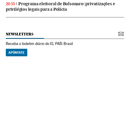
Programa eleitoral de Bolsonaro: privatizações e
20:55
privilégios legais para a Polícia
NEWSLETTERS
Receba o boletim diário do EL PAÍS Brasil
APÚNTATE
NEWSLETTERS
Boletín de América
Cada semana en tu cuenta de correo una selección de las noticias,
reportajes y análisis de los periodistas de EL PAÍS con los acontecimientos
más relevantes del continente.