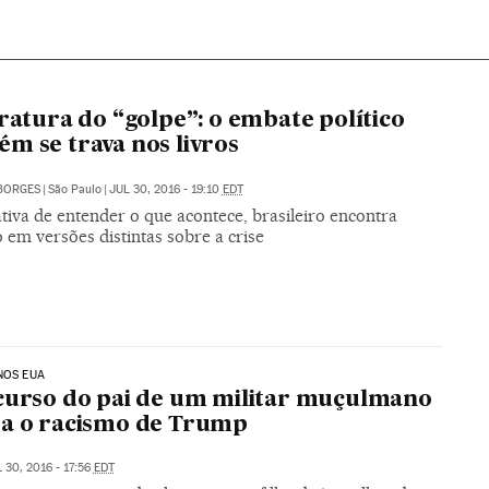
eratura do “golpe”: o embate político
m se trava nos livros
BORGES
|
São Paulo
|
JUL 30, 2016 - 19:10
EDT
tiva de entender o que acontece, brasileiro encontra
 em versões distintas sobre a crise
NOS EUA
curso do pai de um militar muçulmano
a o racismo de Trump
 30, 2016 - 17:56
EDT