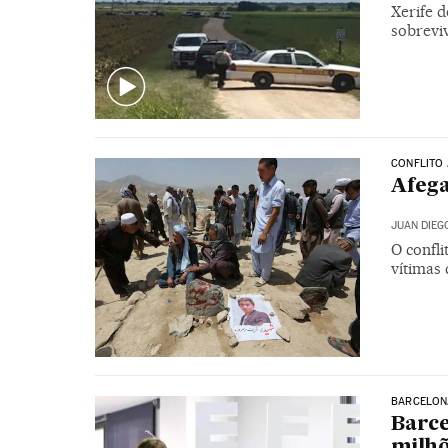
Xerife 
sobrevi
CONFLITO
Afega
JUAN DIEG
O confli
vítimas 
BARCELON
Barce
milhõ