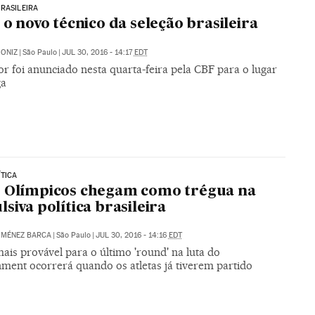
RASILEIRA
é o novo técnico da seleção brasileira
ONIZ
|
São Paulo
|
JUL 30, 2016 - 14:17
EDT
r foi anunciado nesta quarta-feira pela CBF para o lugar
ga
ÍTICA
 Olímpicos chegam como trégua na
lsiva política brasileira
IMÉNEZ BARCA
|
São Paulo
|
JUL 30, 2016 - 14:16
EDT
ais provável para o último 'round' na luta do
ment ocorrerá quando os atletas já tiverem partido