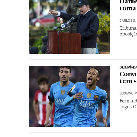
Danie
toma 
CARLOS S
Tribunal
oposiçã
OLIMPÍADA
Convo
tem 
GUSTAVO M
Fernando
Jogos Ol