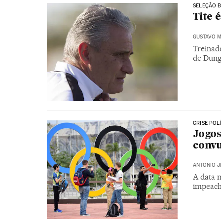
SELEÇÃO B
Tite 
GUSTAVO M
Treinado
de Dun
CRISE POL
Jogos
convu
ANTONIO J
A data m
impeach