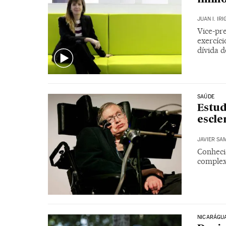
JUAN I. IR
Vice-pr
exercíci
dívida d
SAÚDE
Estud
escle
JAVIER SA
Conheci
complex
NICARÁGU