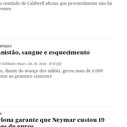
do condado de Caldwell afirma que provavelmente não há
ventes
 AFEGÃO
nistão, sangue e esquecimento
O QUESADA
|
Madri
|
JUL 30, 2016 - 15:57
EDT
to, diante do avanço dos talibãs, gerou mais de 5.000
civis no primeiro semestre
A
lona garante que Neymar custou 19
es de euros