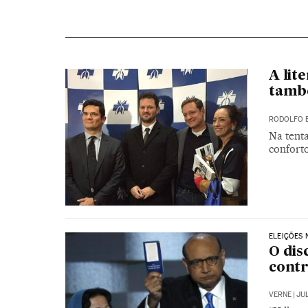
A lit
també
RODOLFO 
Na tenta
conforto
ELEIÇÕES 
O dis
contr
VERNE
|
JUL