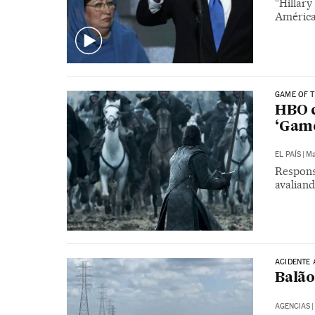
“Hillar
América
GAME OF 
HBO c
‘Game
EL PAÍS
|
Ma
Respons
avaliand
ACIDENTE 
Balão
AGENCIAS
|