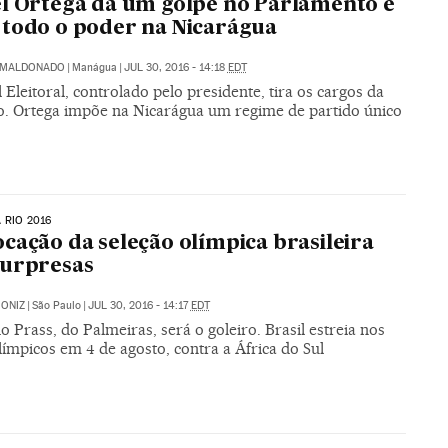
l Ortega dá um golpe no Parlamento e
todo o poder na Nicarágua
. MALDONADO
|
Manágua
|
JUL 30, 2016 - 14:18
EDT
 Eleitoral, controlado pelo presidente, tira os cargos da
o. Ortega impõe na Nicarágua um regime de partido único
 RIO 2016
cação da seleção olímpica brasileira
surpresas
ONIZ
|
São Paulo
|
JUL 30, 2016 - 14:17
EDT
 Prass, do Palmeiras, será o goleiro. Brasil estreia nos
ímpicos em 4 de agosto, contra a África do Sul