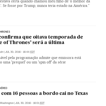
y estava certa quando chamou meu filho de ‘o melhor da
’. Se fosse por Trump, nunca teria estado na América.”
THRONES
onfirma que oitava temporada de
 of Thrones’ será a última
dri
|
JUL 30, 2016 - 16:44
EDT
ável pela programação admite que emissora está
o uma 'prequel' ou um 'spin off' da série
AÉREO
 com 16 pessoas a bordo cai no Texas
Washington
|
JUL 30, 2016 - 16:01
EDT