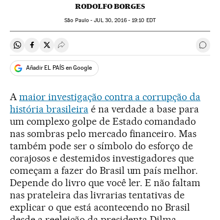
RODOLFO BORGES
São Paulo -
JUL
30, 2016 - 19:10
EDT
Compartir en Whatsapp
Compartir en Facebook
Compartir en Twitter
Desplegar Redes Sociales
Come
Añadir EL PAÍS en Google
A
maior investigação contra a corrupção da
história brasileira
é na verdade a base para
um complexo golpe de Estado comandado
nas sombras pelo mercado financeiro. Mas
também pode ser o símbolo do esforço de
corajosos e destemidos investigadores que
começam a fazer do Brasil um país melhor.
Depende do livro que você ler. E não faltam
nas prateleira das livrarias tentativas de
explicar o que está acontecendo no Brasil
desde a reeleição da presidenta Dilma