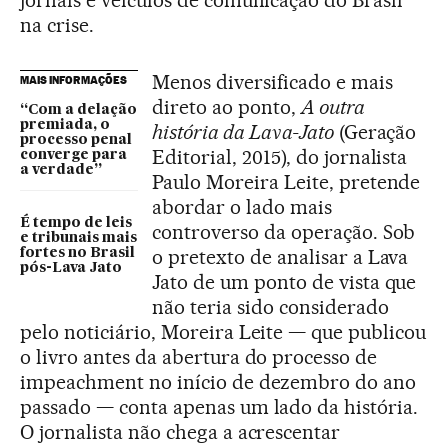
na crise.
Menos diversificado e mais
MAIS INFORMAÇÕES
direto ao ponto,
A outra
“Com a delação
premiada, o
história da Lava-Jato
(Geração
processo penal
Editorial, 2015), do jornalista
converge para
a verdade”
Paulo Moreira Leite, pretende
abordar o lado mais
É tempo de leis
controverso da operação. Sob
e tribunais mais
o pretexto de analisar a Lava
fortes no Brasil
pós-Lava Jato
Jato de um ponto de vista que
não teria sido considerado
pelo noticiário, Moreira Leite — que publicou
o livro antes da abertura do processo de
impeachment no início de dezembro do ano
passado — conta apenas um lado da história.
O jornalista não chega a acrescentar