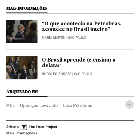
MAIS INFORMAÇÕES
“O que acontecia na Petrobras,
acontece no Brasil inteiro”
MARÍA MARTÍN
| SÃO PAULO
O Brasil aprende (e ensina) a
delatar
RODOLFO BORGES
| SÃO PAULO
ARQUIVADO EM
MBL
Operação Lava Jato
Caso Petrobras
Crises políticas
Investigação policial
Subornos
Lavagem dinheiro
Financiamento ilegal
Caixa dois
Adere a
Mais informações
Corrupção política
Movimentos sociais
Polícia