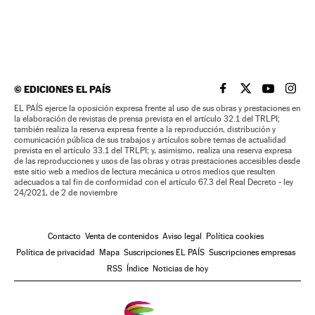
©
EDICIONES EL PAÍS
EL PAÍS BRASIL EN
EL PAÍS BRASI
EL PAÍS B
EL PA
EL PAÍS ejerce la oposición expresa frente al uso de sus obras y prestaciones en
la elaboración de revistas de prensa prevista en el artículo 32.1 del TRLPI;
también realiza la reserva expresa frente a la reproducción, distribución y
comunicación pública de sus trabajos y artículos sobre temas de actualidad
prevista en el artículo 33.1 del TRLPI; y, asimismo, realiza una reserva expresa
de las reproducciones y usos de las obras y otras prestaciones accesibles desde
este sitio web a medios de lectura mecánica u otros medios que resulten
adecuados a tal fin de conformidad con el artículo 67.3 del Real Decreto - ley
24/2021, de 2 de noviembre
Contacto
Venta de contenidos
Aviso legal
Política cookies
Política de privacidad
Mapa
Suscripciones EL PAÍS
Suscripciones empresas
RSS
Índice
Noticias de hoy