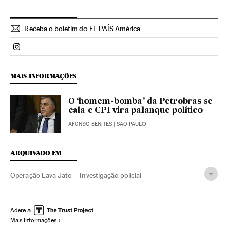
Receba o boletim do EL PAÍS América
Politica El País Brasil en Instagram
MAIS INFORMAÇÕES
O ‘homem-bomba’ da Petrobras se
cala e CPI vira palanque político
AFONSO BENITES
| SÃO PAULO
ARQUIVADO EM
Operação Lava Jato
Investigação policial
Caso Petrobras
Polícia Federal
Escândalos políticos
Lavagem dinheiro
Subornos
Petrobras
Adere a
Mais informações
Financiamento ilegal
Financiamento partidos