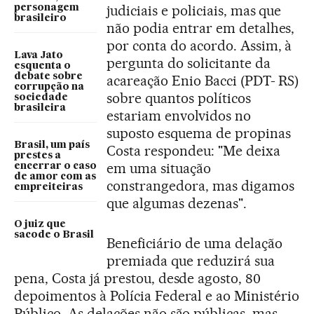
judiciais e policiais, mas que
personagem
brasileiro
não podia entrar em detalhes,
por conta do acordo. Assim, à
Lava Jato
pergunta do solicitante da
esquenta o
debate sobre
acareação Enio Bacci (PDT- RS)
corrupção na
sobre quantos políticos
sociedade
brasileira
estariam envolvidos no
suposto esquema de propinas
Brasil, um país
Costa respondeu: "Me deixa
prestes a
em uma situação
encerrar o caso
de amor com as
constrangedora, mas digamos
empreiteiras
que algumas dezenas".
O juiz que
sacode o Brasil
Beneficiário de uma delação
premiada que reduzirá sua
pena, Costa já prestou, desde agosto, 80
depoimentos à Polícia Federal e ao Ministério
Público. As delações não são públicas, mas