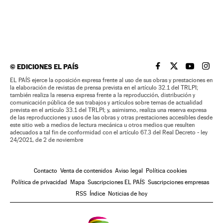
©
EDICIONES EL PAÍS
EL PAÍS BRASIL EN
EL PAÍS BRASI
EL PAÍS B
EL PA
EL PAÍS ejerce la oposición expresa frente al uso de sus obras y prestaciones en
la elaboración de revistas de prensa prevista en el artículo 32.1 del TRLPI;
también realiza la reserva expresa frente a la reproducción, distribución y
comunicación pública de sus trabajos y artículos sobre temas de actualidad
prevista en el artículo 33.1 del TRLPI; y, asimismo, realiza una reserva expresa
de las reproducciones y usos de las obras y otras prestaciones accesibles desde
este sitio web a medios de lectura mecánica u otros medios que resulten
adecuados a tal fin de conformidad con el artículo 67.3 del Real Decreto - ley
24/2021, de 2 de noviembre
Contacto
Venta de contenidos
Aviso legal
Política cookies
Política de privacidad
Mapa
Suscripciones EL PAÍS
Suscripciones empresas
RSS
Índice
Noticias de hoy