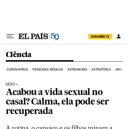
Pular para o conteúdo
SUSCRÍBETE
Ciência
CORONAVÍRUS
PESQUISAS MÉDICAS
ASTRONOMIA
ASTROFÍSICA
ARQUEO
SEXO
Acabou a vida sexual no
casal? Calma, ela pode ser
recuperada
A rotina, o cansaço e os filhos minam a