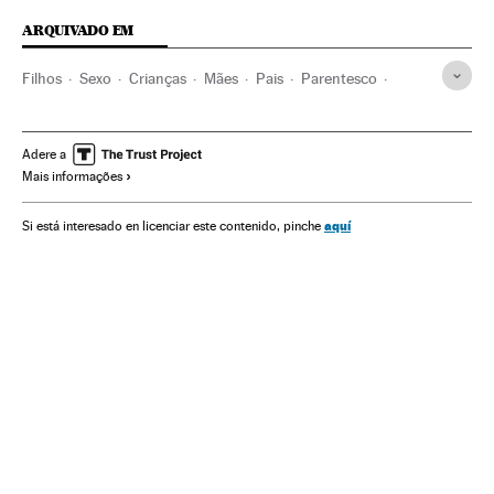
ARQUIVADO EM
Filhos
Sexo
Crianças
Mães
Pais
Parentesco
Família
Infância
Sexualidade
Gente
Espanha
Saúde
Sociedade
Adere a
Mais informações
aquí
Si está interesado en licenciar este contenido, pinche