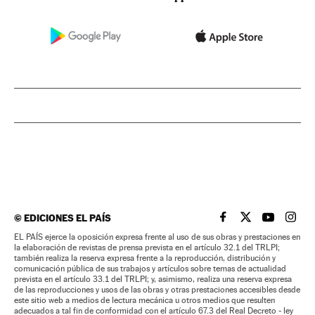
©
EDICIONES EL PAÍS
EL PAÍS BRASIL EN
EL PAÍS BRASI
EL PAÍS B
EL PA
EL PAÍS ejerce la oposición expresa frente al uso de sus obras y prestaciones en
la elaboración de revistas de prensa prevista en el artículo 32.1 del TRLPI;
también realiza la reserva expresa frente a la reproducción, distribución y
comunicación pública de sus trabajos y artículos sobre temas de actualidad
prevista en el artículo 33.1 del TRLPI; y, asimismo, realiza una reserva expresa
de las reproducciones y usos de las obras y otras prestaciones accesibles desde
este sitio web a medios de lectura mecánica u otros medios que resulten
adecuados a tal fin de conformidad con el artículo 67.3 del Real Decreto - ley