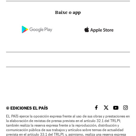
Baixe o app
©
EDICIONES EL PAÍS
EL PAÍS BRASIL EN
EL PAÍS BRASI
EL PAÍS B
EL PA
EL PAÍS ejerce la oposición expresa frente al uso de sus obras y prestaciones en
la elaboración de revistas de prensa prevista en el artículo 32.1 del TRLPI;
también realiza la reserva expresa frente a la reproducción, distribución y
comunicación pública de sus trabajos y artículos sobre temas de actualidad
prevista en el artículo 33.1 del TRLPI; y, asimismo, realiza una reserva expresa