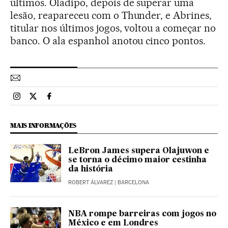
últimos. Oladipo, depois de superar uma
lesão, reapareceu com o Thunder, e Abrines,
titular nos últimos jogos, voltou a começar no
banco. O ala espanhol anotou cinco pontos.
Esportes El País Brasil en Instagram
Esportes El País Brasil en Twitter
Esportes El País Brasil en Facebook
MAIS INFORMAÇÕES
LeBron James supera Olajuwon e
se torna o décimo maior cestinha
da história
ROBERT ÁLVAREZ
| BARCELONA
NBA rompe barreiras com jogos no
México e em Londres