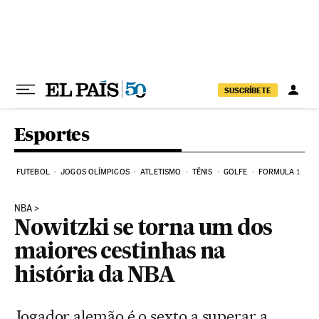
Pular para o conteúdo
SUSCRÍBETE
Esportes
FUTEBOL
JOGOS OLÍMPICOS
ATLETISMO
TÊNIS
GOLFE
FORMULA 1
NBA
Nowitzki se torna um dos
maiores cestinhas na
história da NBA
Jogador alemão é o sexto a superar a