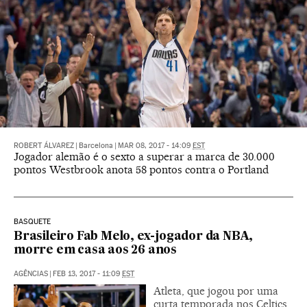
ROBERT ÁLVAREZ
|
Barcelona
|
MAR 08, 2017 - 14:09
EST
Jogador alemão é o sexto a superar a marca de 30.000
pontos Westbrook anota 58 pontos contra o Portland
BASQUETE
Brasileiro Fab Melo, ex-jogador da NBA,
morre em casa aos 26 anos
AGÊNCIAS
|
FEB 13, 2017 - 11:09
EST
Atleta, que jogou por uma
curta temporada nos Celtics,