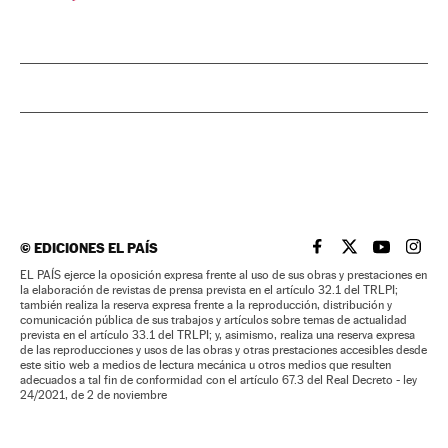
©
EDICIONES EL PAÍS
EL PAÍS BRASIL EN
EL PAÍS BRASI
EL PAÍS B
EL PA
EL PAÍS ejerce la oposición expresa frente al uso de sus obras y prestaciones en
la elaboración de revistas de prensa prevista en el artículo 32.1 del TRLPI;
también realiza la reserva expresa frente a la reproducción, distribución y
comunicación pública de sus trabajos y artículos sobre temas de actualidad
prevista en el artículo 33.1 del TRLPI; y, asimismo, realiza una reserva expresa
de las reproducciones y usos de las obras y otras prestaciones accesibles desde
este sitio web a medios de lectura mecánica u otros medios que resulten
adecuados a tal fin de conformidad con el artículo 67.3 del Real Decreto - ley
24/2021, de 2 de noviembre