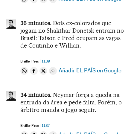
Compartir en Whatsapp
Compartir en Facebook
Compartir en Twitter
Desplegar Redes Sociales
36 minutos.
Dois ex-colorados que
jogam no Shakthar Donetsk entram no
Brasil: Taison e Fred ocupam as vagas
de Coutinho e Willian.
Breiller Pires
11:39
Añadir EL PAÍS en Google
Compartir en Whatsapp
Compartir en Facebook
Compartir en Twitter
Desplegar Redes Sociales
34 minutos.
Neymar força a queda na
entrada da área e pede falta. Porém, o
árbitro manda o jogo seguir.
Breiller Pires
11:37