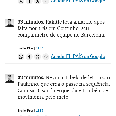
Añadir EL PAÍS en Google
Compartir en Whatsapp
Compartir en Facebook
Compartir en Twitter
Desplegar Redes Sociales
33 minutos.
Rakitic leva amarelo após
falta por trás em Coutinho, seu
companheiro de equipe no Barcelona.
Breiller Pires
11:37
Añadir EL PAÍS en Google
Compartir en Whatsapp
Compartir en Facebook
Compartir en Twitter
Desplegar Redes Sociales
32 minutos.
Neymar tabela de letra com
Paulinho, que erra o passe na sequência.
Camisa 10 sai da esquerda e também se
movimenta pelo meio.
Breiller Pires
11:35