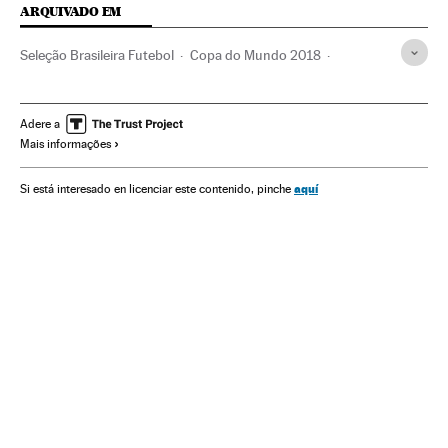
ARQUIVADO EM
Seleção Brasileira Futebol
Copa do Mundo 2018
Seleção Futebol Croácia
Luka Modric
Gabriel Jesus
Adenor Bacchi 'Tite'
Liverpool
Anfield
Ivan Rakitic
Adere a
Mais informações
Roberto Firmino
Thiago Silva
Seleção Brasileira
Amigáveis futebol
Seleção croata
Neymar
aquí
Si está interesado en licenciar este contenido, pinche
Seleções esportivas
Partidos amistosos
Copa do Mundo Futebol
Copa do mundo
Brasil
Futebol
Campeonato mundial
América do Sul
América
Esportes