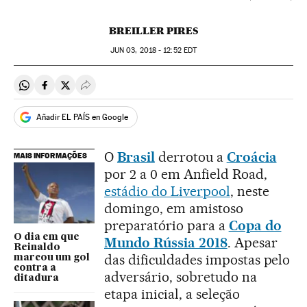
BREILLER PIRES
JUN
03, 2018 - 12:52
EDT
Compartir en Whatsapp
Compartir en Facebook
Compartir en Twitter
Desplegar Redes Sociales
Añadir EL PAÍS en Google
O
Brasil
derrotou a
Croácia
MAIS INFORMAÇÕES
por 2 a 0 em Anfield Road,
estádio do Liverpool
, neste
domingo, em amistoso
preparatório para a
Copa do
O dia em que
Mundo Rússia 2018
. Apesar
Reinaldo
das dificuldades impostas pelo
marcou um gol
contra a
adversário, sobretudo na
ditadura
etapa inicial, a seleção