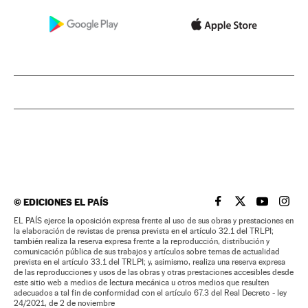
©
EDICIONES EL PAÍS
EL PAÍS BRASIL EN
EL PAÍS BRASI
EL PAÍS B
EL PA
EL PAÍS ejerce la oposición expresa frente al uso de sus obras y prestaciones en
la elaboración de revistas de prensa prevista en el artículo 32.1 del TRLPI;
también realiza la reserva expresa frente a la reproducción, distribución y
comunicación pública de sus trabajos y artículos sobre temas de actualidad
prevista en el artículo 33.1 del TRLPI; y, asimismo, realiza una reserva expresa
de las reproducciones y usos de las obras y otras prestaciones accesibles desde
este sitio web a medios de lectura mecánica u otros medios que resulten
adecuados a tal fin de conformidad con el artículo 67.3 del Real Decreto - ley
24/2021, de 2 de noviembre