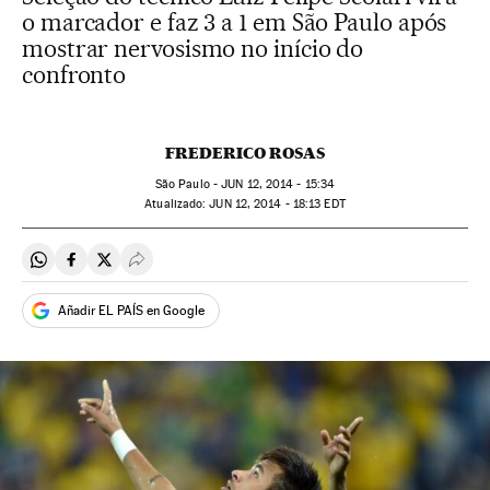
o marcador e faz 3 a 1 em São Paulo após
mostrar nervosismo no início do
confronto
FREDERICO ROSAS
São Paulo -
JUN
12, 2014 - 15:34
atualizado:
JUN
12, 2014 - 18:13
EDT
Compartir en Whatsapp
Compartir en Facebook
Compartir en Twitter
Desplegar Redes Sociales
Añadir EL PAÍS en Google