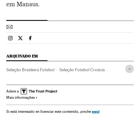
em Manaus.
Esportes El País Brasil en Instagram
Esportes El País Brasil en Twitter
Esportes El País Brasil en Facebook
ARQUIVADO EM
Seleção Brasileira Futebol
Seleção Futebol Croácia
Copa do Mundo 2014
Neymar
São Paulo
Copa do Mundo Futebol
Estado São Paulo
Brasil
Adere a
Mais informações
Futebol
América do Sul
América Latina
Competições
América
Seleção croata
Seleções esportivas
Esportes
aquí
Si está interesado en licenciar este contenido, pinche
Seleção Brasileira