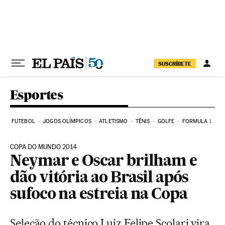
Pular para o conteúdo
SUSCRÍBETE
Esportes
FUTEBOL
JOGOS OLÍMPICOS
ATLETISMO
TÊNIS
GOLFE
FORMULA 1
COPA DO MUNDO 2014
Neymar e Oscar brilham e
dão vitória ao Brasil após
sufoco na estreia na Copa
Seleção do técnico Luiz Felipe Scolari vira